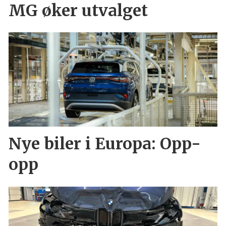
MG øker utvalget
Nye biler i Europa: Opp-
opp