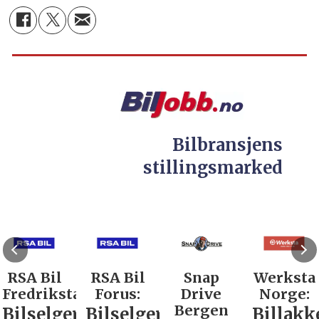
Bilbransjens
stillingsmarked
RSA Bil
RSA Bil
Snap
Werksta
Fredrikstad:
Forus:
Drive
Norge:
Bergen
Bilselger
Bilselger
Billakk