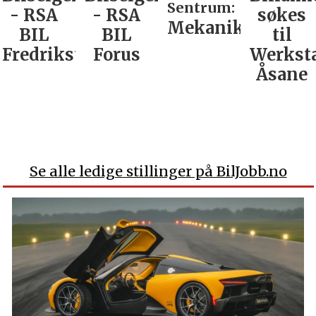
Sentrum:
- RSA
- RSA
søkes
Mekaniker
BIL
BIL
til
Fredrikstad
Forus
Werkst
Åsane
Se alle ledige stillinger på BilJobb.no