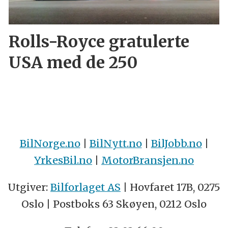
Rolls-Royce gratulerte
USA med de 250
BilNorge.no
|
BilNytt.no
|
BilJobb.no
|
YrkesBil.no
|
MotorBransjen.no
Utgiver:
Bilforlaget AS
| Hovfaret 17B, 0275
Oslo | Postboks 63 Skøyen, 0212 Oslo