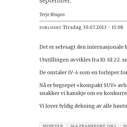
september.
Terje Ringen
tirsdag 30.07.2013 - 15:08
PUBLISERT
Det er selvsagt den internasjonale 
Utstillingen avvikles fra 10. til 22
De omtaler iV-4 som en forløper fo
Nå er begrepet «kompakt SUV» avhe
snakker vi kanskje om en konkurrent
Vi lover fyldig dekning av alle høs
NYHETER
IAA FRANKFURT 2013
S