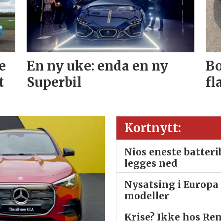
e
En ny uke: enda en ny
Bo
t
Superbil
fl
Kortnytt:
Nios eneste batter
legges ned
Nysatsing i Europa 
modeller
Krise? Ikke hos Re