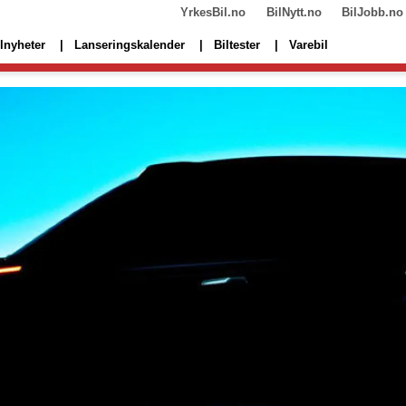
YrkesBil.no
BilNytt.no
BilJobb.no
lnyheter
Lanseringskalender
Biltester
Varebil