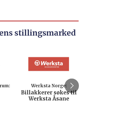
ens stillingsmarked
trum:
Werksta Norge:
Rodi
Billakkerer søkes til
Servi
Werksta Åsane
verks
No