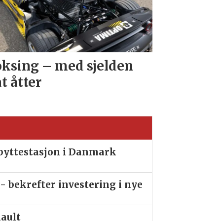
ksing – med sjelden
at åtter
ibyttestasjon i Danmark
- bekrefter investering i nye
nault