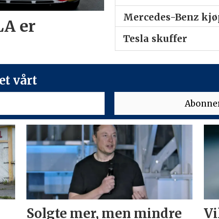
Mercedes-Benz kjøp
LA er
Tesla skuffer
t vårt
Solgte mer, men mindre
Vi