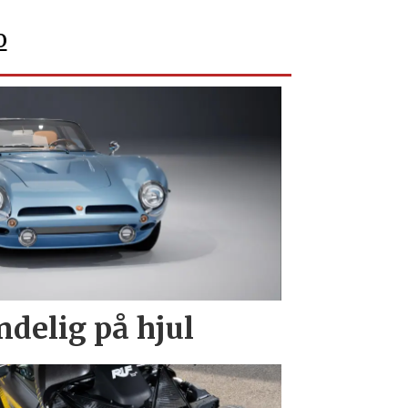
o
endelig på hjul