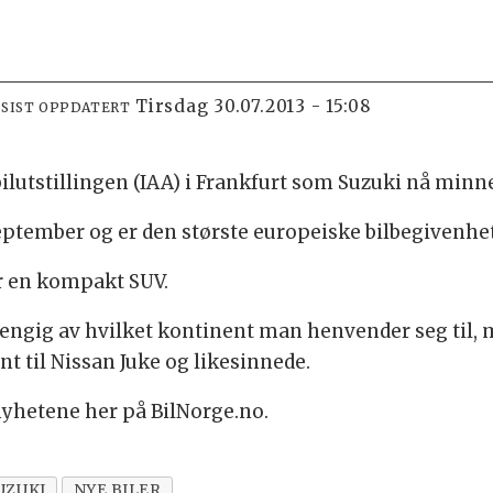
tirsdag 30.07.2013 - 15:08
SIST OPPDATERT
bilutstillingen (IAA) i Frankfurt som Suzuki nå minne
. september og er den største europeiske bilbegivenhet
r en kompakt SUV.
ngig av hvilket kontinent man henvender seg til,
 til Nissan Juke og likesinnede.
tnyhetene her på BilNorge.no.
UZUKI
NYE BILER