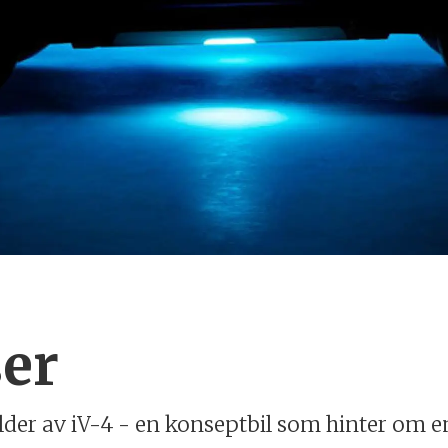
ser
ilder av iV-4 - en konseptbil som hinter om e