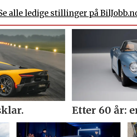
Se alle ledige stillinger på BilJobb.n
klar.
Etter 60 år: 