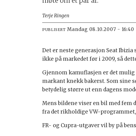
møte om et par år.
Terje Ringen
mandag 08.10.2007 - 16:40
PUBLISERT
Det er neste generasjon Seat Ibizia 
ikke på markedet før i 2009, så dette
Gjennom kamuflasjen er det mulig å
markant knekk bakerst. Som sine søs
betydelig større ut enn dagens mode
Mens bildene viser en bil med fem d
fra det rikholdige VW-programmet, b
FR- og Cupra-utgaver vil by på bens