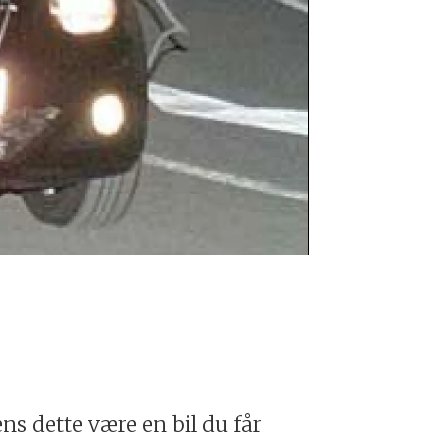
Seat Ibiza
Foto: Carpar
ns dette være en bil du får