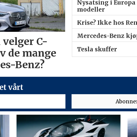
Nysatsing i Europa 
modeller
Krise? Ikke hos Re
Mercedes-Benz kjøp
 velger C-
Tesla skuffer
av de mange
des-Benz?
t vårt