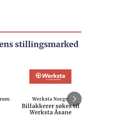
ens stillingsmarked
trum:
Werksta Norge:
Rodi
Billakkerer søkes til
Servi
Werksta Åsane
verks