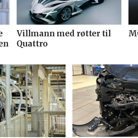
e
Villmann med røtter til
MG
en
Quattro