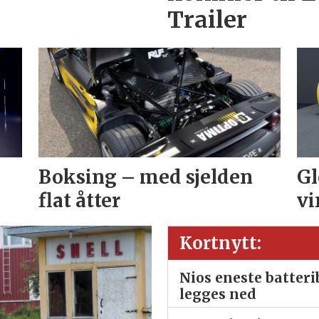
Trailer
Boksing – med sjelden
Gl
flat åtter
vi
Kortnytt:
Nios eneste batter
legges ned