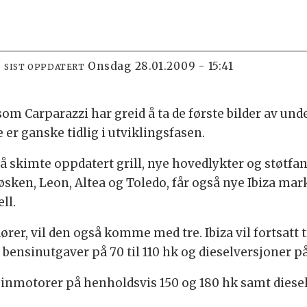
onsdag 28.01.2009 - 15:41
SIST OPPDATERT
som Carparazzi har greid å ta de første bilder av unde
 er ganske tidlig i utviklingsfasen.
 skimte oppdatert grill, nye hovedlykter og støtfa
ken, Leon, Altea og Toledo, får også nye Ibiza mark
ll.
ører, vil den også komme med tre. Ibiza vil fortsat
ensinutgaver på 70 til 110 hk og dieselversjoner på 
inmotorer på henholdsvis 150 og 180 hk samt diesela