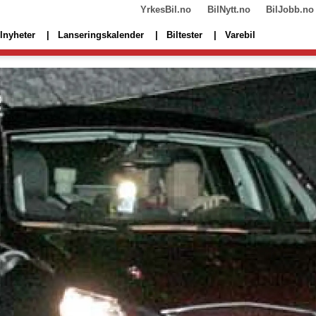
YrkesBil.no
BilNytt.no
BilJobb.no
lnyheter
Lanseringskalender
Biltester
Varebil