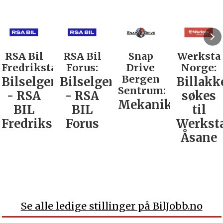
RSA Bil
RSA Bil
Snap
Werksta
Fredrikstad:
Forus:
Drive
Norge:
Bergen
Bilselger
Bilselger
Billakk
Sentrum:
- RSA
- RSA
søkes
Mekaniker
BIL
BIL
til
Fredrikstad
Forus
Werkst
Åsane
Se alle ledige stillinger på BilJobb.no