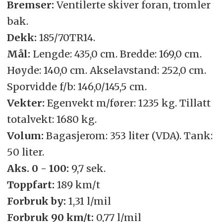
Bremser:
Ventilerte skiver foran, tromler
bak.
Dekk:
185/70TR14.
Mål:
Lengde: 435,0 cm. Bredde: 169,0 cm.
Høyde: 140,0 cm. Akselavstand: 252,0 cm.
Sporvidde f/b: 146,0/145,5 cm.
Vekter:
Egenvekt m/fører: 1235 kg. Tillatt
totalvekt: 1680 kg.
Volum:
Bagasjerom: 353 liter (VDA). Tank:
50 liter.
Aks. 0 - 100:
9,7 sek.
Toppfart:
189 km/t
Forbruk by:
1,31 l/mil
Forbruk 90 km/t:
0,77 l/mil