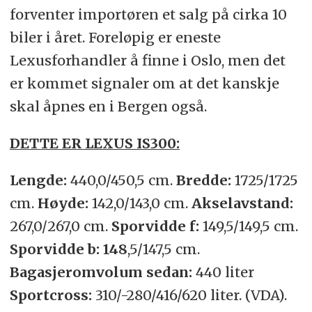
forventer importøren et salg på cirka 10
biler i året. Foreløpig er eneste
Lexusforhandler å finne i Oslo, men det
er kommet signaler om at det kanskje
skal åpnes en i Bergen også.
DETTE ER LEXUS IS300:
Lengde:
440,0/450,5 cm.
Bredde:
1725/1725
cm.
Høyde:
142,0/143,0 cm.
Akselavstand:
267,0/267,0 cm.
Sporvidde f:
149,5/149,5 cm.
Sporvidde b: 148
,5/147,5 cm.
Bagasjeromvolum sedan:
440 liter
Sportcross:
310/-280/416/620 liter. (VDA).