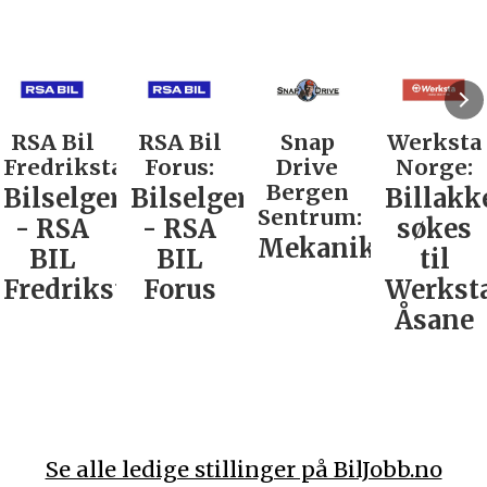
RSA Bil
Snap
Werksta
Rodi
stad:
Forus:
Drive
Norge:
Co A
Bergen
ger
Bilselger
Billakkerer
Serv
Sentrum:
- RSA
søkes
verk
Mekaniker
BIL
til
Nord
kstad
Forus
Werksta
Åsane
Se alle ledige stillinger på BilJobb.no