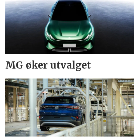
MG øker utvalget