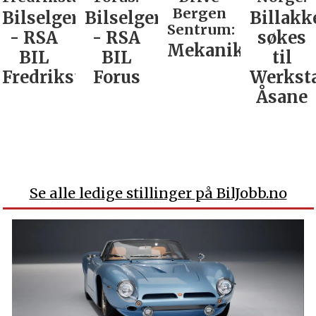
Bergen
Bilselger
Bilselger
Billakk
Sentrum:
- RSA
- RSA
søkes
Mekaniker
BIL
BIL
til
Fredrikstad
Forus
Werkst
Åsane
Se alle ledige stillinger på BilJobb.no