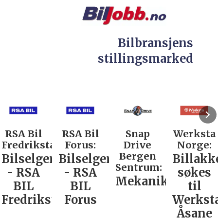
Bilbransjens
stillingsmarked
RSA Bil
Snap
Werksta
Rodin &
d:
Forus:
Drive
Norge:
Co AS:
Bergen
Bilselger
Billakkerer
Service
Sentrum:
- RSA
søkes
verkste
Mekaniker
BIL
til
Nordla
tad
Forus
Werksta
Åsane