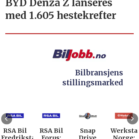
BYD Denza Z lanseres
med 1.605 hestekrefter
Bilbransjens
stillingsmarked
RSA Bil
RSA Bil
Snap
Werksta
Fredrikstad:
Forus:
Drive
Norge: