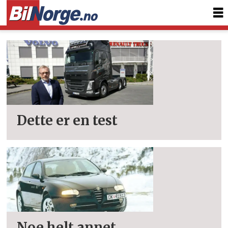
Tag:
147
Dette er en test
Noe helt annet