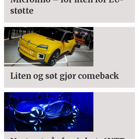
støtte
Liten og søt gjør comeback