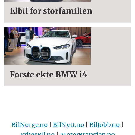
Elbil for storfamilien
Første ekte BMW i4
BilNorge.no
|
BilNytt.no
|
BilJobb.no
|
YrkesBil.no
|
MotorBransjen.no