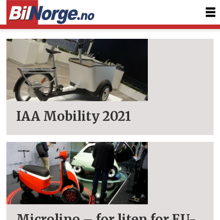
Tag:
iaa
münchen
2021
IAA Mobility 2021
Microlino – for liten for EU-