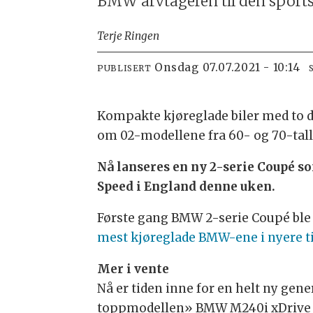
BMW arvtageren til den sport
Terje Ringen
onsdag 07.07.2021 - 10:14
PUBLISERT
Kompakte kjøreglade biler med to d
om 02-modellene fra 60- og 70-tall
Nå lanseres en ny 2-serie Coupé 
Speed i England denne uken.
Første gang BMW 2-serie Coupé ble 
mest kjøreglade BMW-ene i nyere t
Mer i vente
Nå er tiden inne for en helt ny gen
toppmodellen» BMW M240i xDrive so