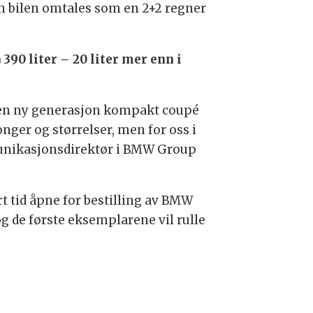
den bilen omtales som en 2+2 regner
90 liter – 20 liter mer enn i
om en ny generasjon kompakt coupé
onger og størrelser, men for oss i
munikasjonsdirektør i BMW Group
t tid åpne for bestilling av BMW
og de første eksemplarene vil rulle