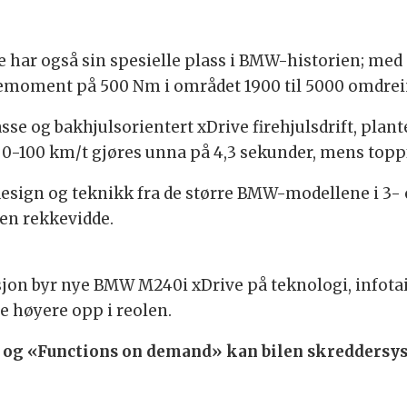
 har også sin spesielle plass i BMW-historien; med 
reiemoment på 500 Nm i området 1900 til 5000 omdrei
 og bakhjulsorientert xDrive firehjulsdrift, plant
. 0-100 km/t gjøres unna på 4,3 sekunder, mens toppf
esign og teknikk fra de større BMW-modellene i 3- og
nen rekkevidde.
on byr nye BMW M240i xDrive på teknologi, infotai
e høyere opp i reolen.
 og «Functions on demand» kan bilen skreddersys 