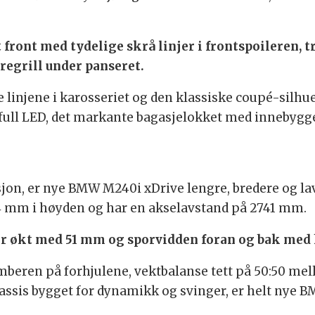
front med tydelige skrå linjer i frontspoileren, 
regrill under panseret.
de linjene i karosseriet og den klassiske coupé-silh
 full LED, det markante bagasjelokket med innebygg
on, er nye BMW M240i xDrive lengre, bredere og la
4 mm i høyden og har en akselavstand på 2741 mm.
er økt med 51 mm og sporvidden foran og bak med
eren på forhjulene, vektbalanse tett på 50:50 mel
chassis bygget for dynamikk og svinger, er helt nye