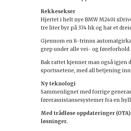
Rekkesekser
Hjertet i helt nye BMW M240i xDrive
tre liter byr på 374 hk og har et d
Gjennom en 8-trinns automatgirkasse
grep under alle vei- og føreforhold
Bak rattet kjenner man også igjen d
sportssetene, med all betjening in
Ny teknologi
Sammenlignet med forrige generasj
førerassistansesystemer fra en hyll
Med trådløse oppdateringer (OTA)
løsninger.