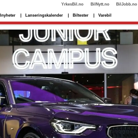
YrkesBil.no
BilNytt.no
BilJobb.no
lnyheter
Lanseringskalender
Biltester
Varebil