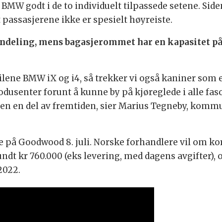
e BMW godt i de to individuelt tilpassede setene. Si
passasjerene ikke er spesielt høyreiste.
nndeling, mens bagasjerommet har en kapasitet på 3
lbilene BMW iX og i4, så trekker vi også kaniner s
rodusenter forunt å kunne by på kjøreglede i alle fas
ien en del av fremtiden, sier Marius Tegneby, kom
 på Goodwood 8. juli. Norske forhandlere vil om kor
ndt kr 760.000 (eks levering, med dagens avgifter), 
2022.