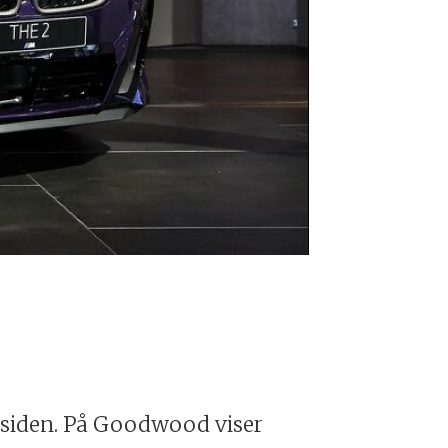
BMW M240i
Foto: Stefan 
 siden. På Goodwood viser