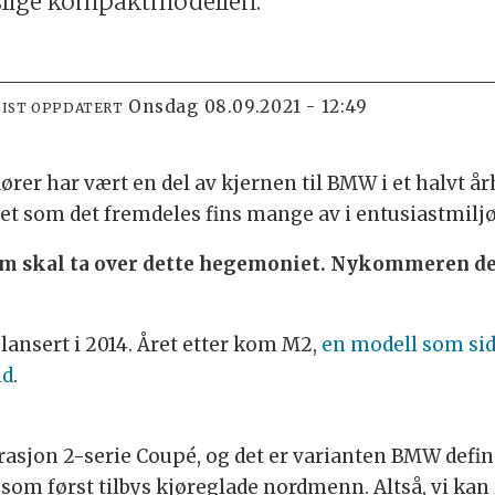
slige kompaktmodellen.
onsdag 08.09.2021 - 12:49
SIST OPPDATERT
ører har vært en del av kjernen til BMW i et halvt
et som det fremdeles fins mange av i entusiastmilj
som skal ta over dette hegemoniet. Nykommeren de
lansert i 2014. Året etter kom M2,
en modell som side
id
.
erasjon 2-serie Coupé, og det er varianten BMW def
m først tilbys kjøreglade nordmenn. Altså, vi ka