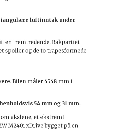
triangulære luftinntak under
uetten fremtredende. Bakpartiet
et spoiler og de to trapesformede
vere. Bilen måler 4548 mm i
 henholdsvis 54 mm og 31 mm.
lom akslene, et ekstremt
 BMW M240i xDrive bygget på en