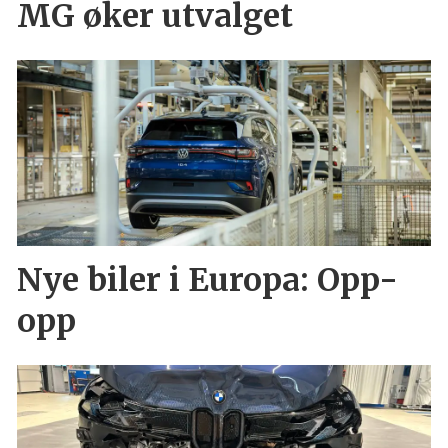
MG øker utvalget
Nye biler i Europa: Opp-
opp