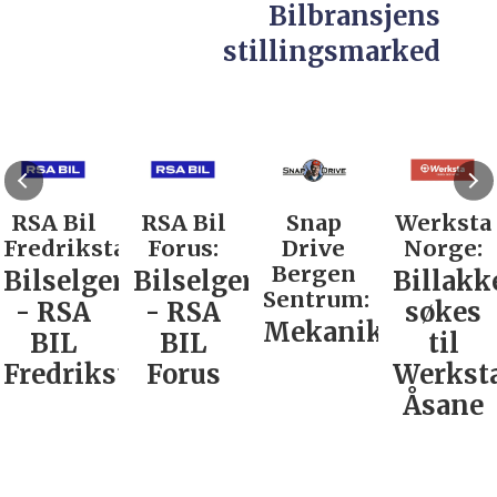
Bilbransjens
stillingsmarked
RSA Bil
RSA Bil
Snap
Werksta
Fredrikstad:
Forus:
Drive
Norge:
Bergen
Bilselger
Bilselger
Billakk
Sentrum:
- RSA
- RSA
søkes
Mekaniker
BIL
BIL
til
Fredrikstad
Forus
Werkst
Åsane