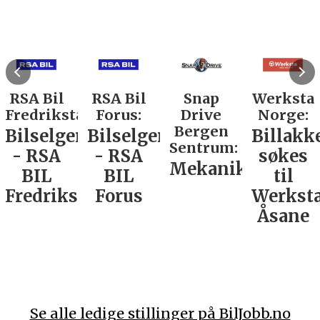
RSA Bil
RSA Bil
Snap
Werksta
Fredrikstad:
Forus:
Drive
Norge:
Bergen
Bilselger
Bilselger
Billakk
Sentrum:
- RSA
- RSA
søkes
Mekaniker
BIL
BIL
til
Fredrikstad
Forus
Werkst
Åsane
Se alle ledige stillinger på BilJobb.no