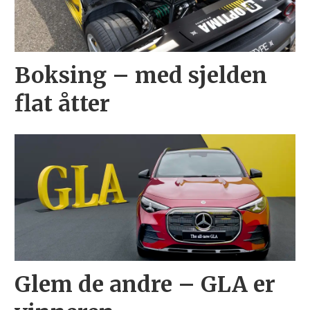
Boksing – med sjelden
flat åtter
Glem de andre – GLA er