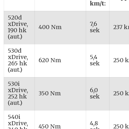
km/t:
520d
xDrive,
7,6
400 Nm
237 k
190 hk
sek
(aut.)
530d
xDrive,
5,4
620 Nm
250 
265 hk
sek
(aut.)
530i
xDrive,
6,0
350 Nm
250 
252 hk
sek
(aut.)
540i
xDrive,
4,8
450 Nm
250 