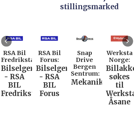
stillingsmarked
RSA Bil
RSA Bil
Snap
Werksta
Fredrikstad:
Forus:
Drive
Norge:
Bergen
Bilselger
Bilselger
Billakk
Sentrum:
- RSA
- RSA
søkes
Mekaniker
BIL
BIL
til
Fredrikstad
Forus
Werkst
Åsane