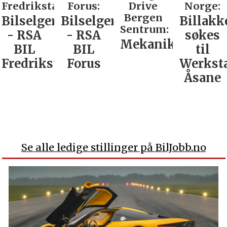
Fredrikstad:
Forus:
Drive
Norge:
Bergen
Bilselger
Bilselger
Billakk
Sentrum:
- RSA
- RSA
søkes
Mekaniker
BIL
BIL
til
Fredrikstad
Forus
Werkst
Åsane
Se alle ledige stillinger på BilJobb.no