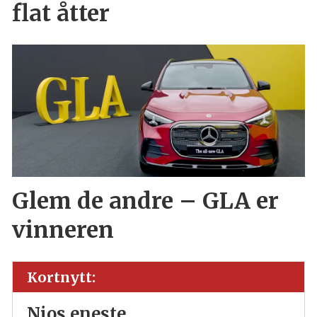
flat åtter
Glem de andre – GLA er
vinneren
Kortnytt:
Nios eneste