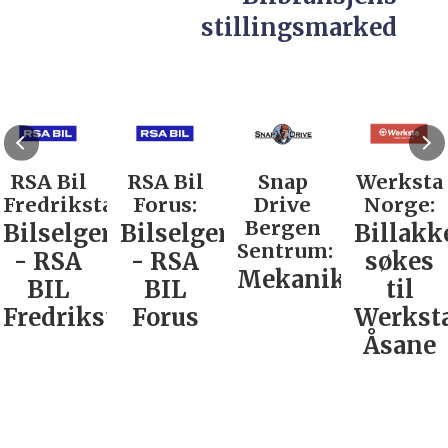
stillingsmarked
RSA Bil
RSA Bil
Snap
Werksta
Fredrikstad:
Forus:
Drive
Norge:
Bergen
Bilselger
Bilselger
Billakk
Sentrum:
- RSA
- RSA
søkes
Mekaniker
BIL
BIL
til
Fredrikstad
Forus
Werkst
Åsane