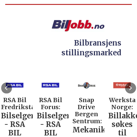
Bilbransjens
stillingsmarked
RSA Bil
RSA Bil
Snap
Werksta
Fredrikstad:
Forus:
Drive
Norge:
Bergen
Bilselger
Bilselger
Billakk
Sentrum:
- RSA
- RSA
søkes
Mekaniker
BIL
BIL
til