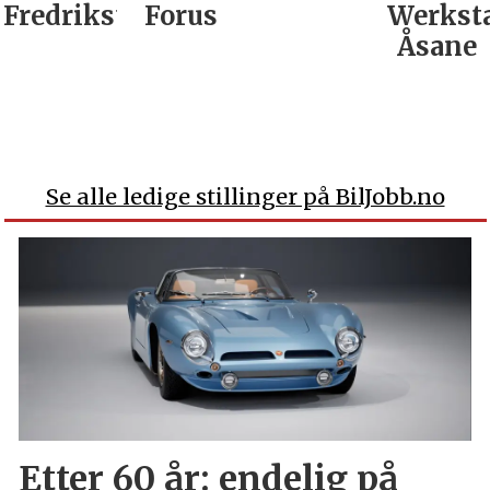
Fredrikstad
Forus
Werkst
Åsane
Se alle ledige stillinger på BilJobb.no
Etter 60 år: endelig på