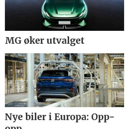
MG øker utvalget
Nye biler i Europa: Opp-
opp