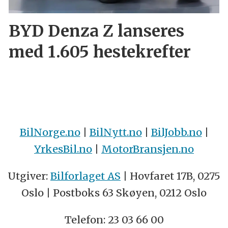
BYD Denza Z lanseres
med 1.605 hestekrefter
BilNorge.no
|
BilNytt.no
|
BilJobb.no
|
YrkesBil.no
|
MotorBransjen.no
Utgiver:
Bilforlaget AS
| Hovfaret 17B, 0275
Oslo | Postboks 63 Skøyen, 0212 Oslo
Telefon: 23 03 66 00