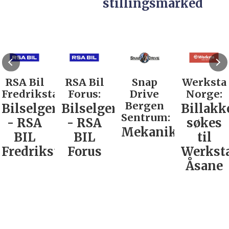
stillingsmarked
RSA Bil
RSA Bil
Snap
Werksta
Fredrikstad:
Forus:
Drive
Norge:
Bergen
Bilselger
Bilselger
Billakk
Sentrum:
- RSA
- RSA
søkes
Mekaniker
BIL
BIL
til
Fredrikstad
Forus
Werkst
Åsane