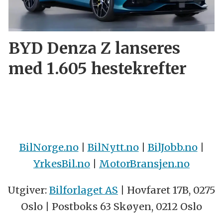
BYD Denza Z lanseres
med 1.605 hestekrefter
BilNorge.no
|
BilNytt.no
|
BilJobb.no
|
YrkesBil.no
|
MotorBransjen.no
Utgiver:
Bilforlaget AS
| Hovfaret 17B, 0275
Oslo | Postboks 63 Skøyen, 0212 Oslo