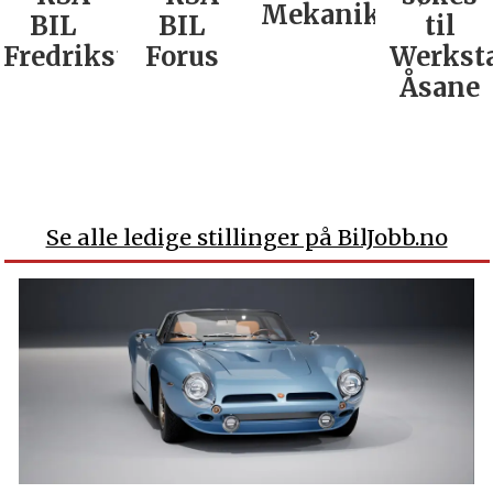
Mekaniker
BIL
BIL
til
Fredrikstad
Forus
Werkst
Åsane
Se alle ledige stillinger på BilJobb.no