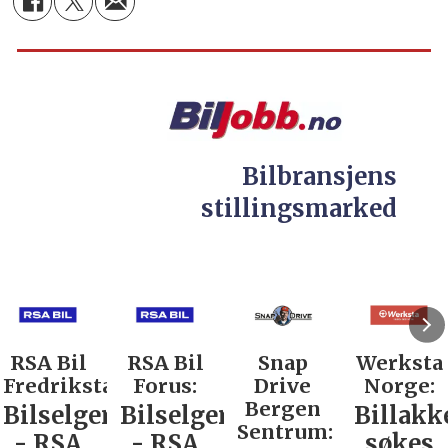
Bilbransjens
stillingsmarked
RSA Bil
RSA Bil
Snap
Werksta
Fredrikstad:
Forus:
Drive
Norge:
Bergen
Bilselger
Bilselger
Billakk
Sentrum:
- RSA
- RSA
søkes