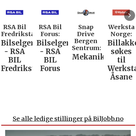
RSA Bil
RSA Bil
Snap
Werksta
Fredrikstad:
Forus:
Drive
Norge:
Bergen
Bilselger
Bilselger
Billakk
Sentrum:
- RSA
- RSA
søkes
Mekaniker
BIL
BIL
til
Fredrikstad
Forus
Werkst
Åsane
Se alle ledige stillinger på BilJobb.no