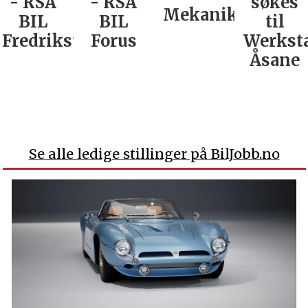
- RSA
- RSA
søkes
Mekaniker
BIL
BIL
til
Fredrikstad
Forus
Werkst
Åsane
Se alle ledige stillinger på BilJobb.no