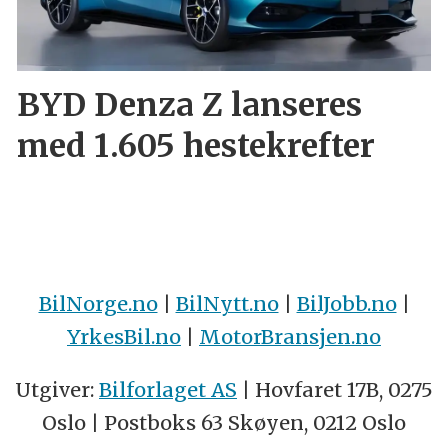
BYD Denza Z lanseres
med 1.605 hestekrefter
BilNorge.no
|
BilNytt.no
|
BilJobb.no
|
YrkesBil.no
|
MotorBransjen.no
Utgiver:
Bilforlaget AS
| Hovfaret 17B, 0275
Oslo | Postboks 63 Skøyen, 0212 Oslo