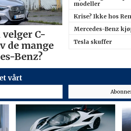
modeller
Krise? Ikke hos Re
Mercedes-Benz kjøp
 velger C-
Tesla skuffer
av de mange
des-Benz?
t vårt