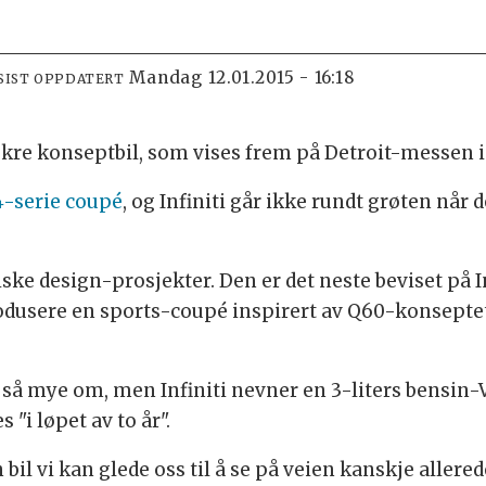
mandag 12.01.2015 - 16:18
SIST OPPDATERT
ekre konseptbil, som vises frem på Detroit-messen i 
-serie coupé
, og Infiniti går ikke rundt grøten når
tiske design-prosjekter. Den er det neste beviset på 
rodusere en sports-coupé inspirert av Q60-konseptet
så mye om, men Infiniti nevner en 3-liters bensin-V
"i løpet av to år".
 bil vi kan glede oss til å se på veien kanskje allered