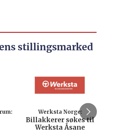
ens stillingsmarked
trum:
Werksta Norge:
Rodi
Billakkerer søkes til
Servi
Werksta Åsane
verks
No