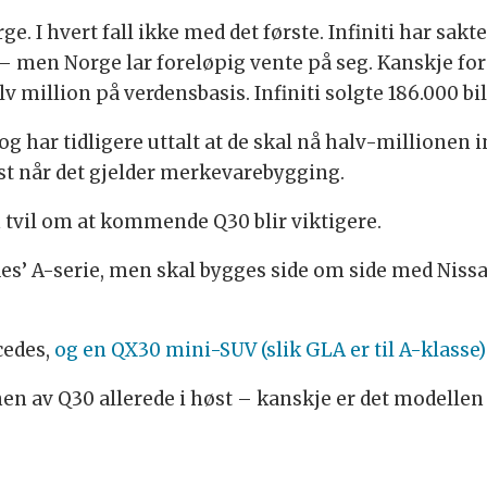
orge. I hvert fall ikke med det første. Infiniti har sakt
– men Norge lar foreløpig vente på seg. Kanskje fors
v million på verdensbasis. Infiniti solgte 186.000 biler
og har tidligere uttalt at de skal nå halv-millionen
st når det gjelder merkevarebygging.
tvil om at kommende Q30 blir viktigere.
des’ A-serie, men skal bygges side om side med Nis
cedes,
og en QX30 mini-SUV (slik GLA er til A-klasse)
en av Q30 allerede i høst – kanskje er det modellen 