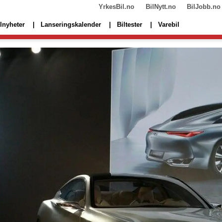
YrkesBil.no
BilNytt.no
BilJobb.no
lnyheter
Lanseringskalender
Biltester
Varebil