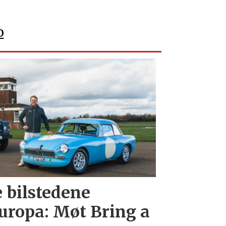
o
e bilstedene
uropa: Møt Bring a