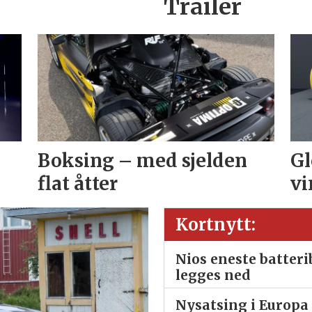
Trailer
Boksing – med sjelden
Gl
flat åtter
vi
Kortnytt:
Nios eneste batter
legges ned
Nysatsing i Europa 