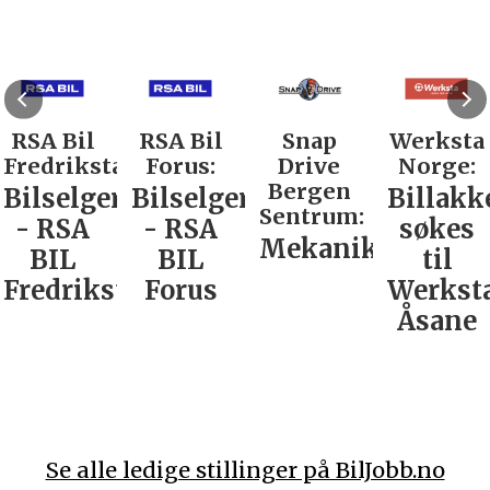
RSA Bil
RSA Bil
Snap
Werksta
Fredrikstad:
Forus:
Drive
Norge:
Bergen
Bilselger
Bilselger
Billakk
Sentrum:
- RSA
- RSA
søkes
Mekaniker
BIL
BIL
til
Fredrikstad
Forus
Werkst
Åsane
Se alle ledige stillinger på BilJobb.no