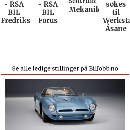
Sentrum:
- RSA
- RSA
søkes
Mekaniker
BIL
BIL
til
Fredrikstad
Forus
Werkst
Åsane
Se alle ledige stillinger på BilJobb.no