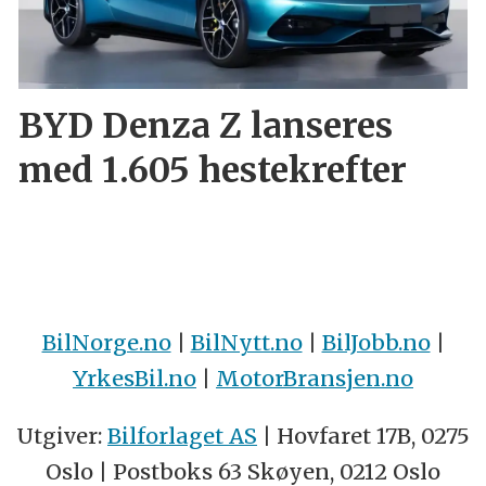
BYD Denza Z lanseres
med 1.605 hestekrefter
BilNorge.no
|
BilNytt.no
|
BilJobb.no
|
YrkesBil.no
|
MotorBransjen.no
Utgiver:
Bilforlaget AS
| Hovfaret 17B, 0275
Oslo | Postboks 63 Skøyen, 0212 Oslo