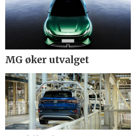
MG øker utvalget