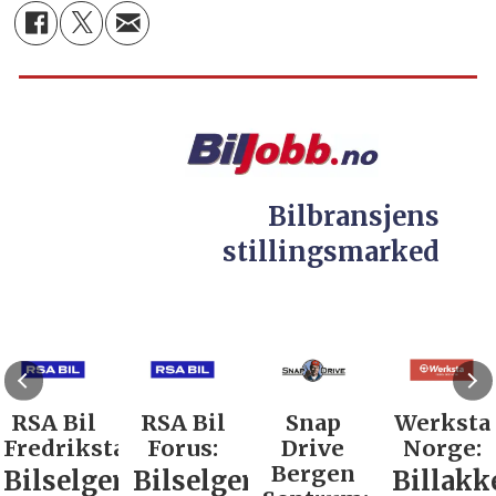
Bilbransjens
stillingsmarked
RSA Bil
RSA Bil
Snap
Werksta
Fredrikstad:
Forus:
Drive
Norge:
Bergen
Bilselger
Bilselger
Billakk