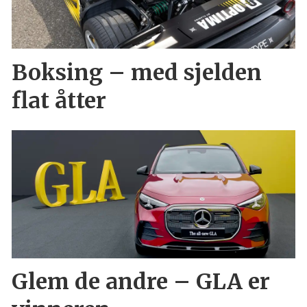
Boksing – med sjelden
flat åtter
Glem de andre – GLA er