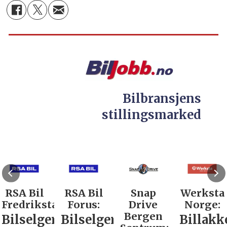
Bilbransjens
stillingsmarked
RSA Bil
RSA Bil
Snap
Werksta
Fredrikstad:
Forus:
Drive
Norge:
Bergen
Bilselger
Bilselger
Billakk