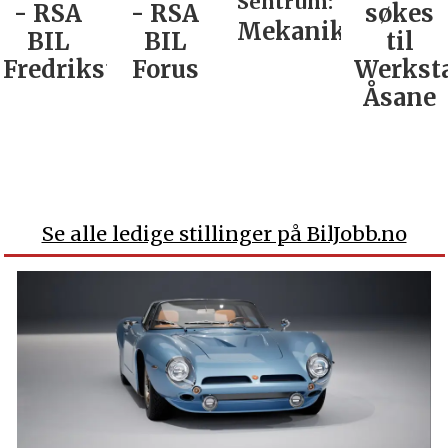
Sentrum:
- RSA
- RSA
søkes
Mekaniker
BIL
BIL
til
Fredrikstad
Forus
Werkst
Åsane
Se alle ledige stillinger på BilJobb.no