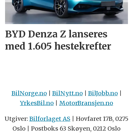
BYD Denza Z lanseres
med 1.605 hestekrefter
BilNorge.no
|
BilNytt.no
|
BilJobb.no
|
YrkesBil.no
|
MotorBransjen.no
Utgiver:
Bilforlaget AS
| Hovfaret 17B, 0275
Oslo | Postboks 63 Skøyen, 0212 Oslo