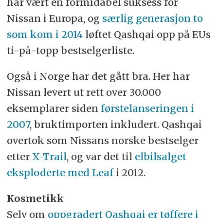
har vært en formidabel suksess for
Nissan i Europa, og
særlig generasjon to
som kom i 2014
løftet Qashqai opp på EUs
ti-på-topp bestselgerliste.
Også i Norge har det gått bra. Her har
Nissan levert ut rett over 30.000
eksemplarer siden
førstelanseringen i
2007
, bruktimporten inkludert. Qashqai
overtok som Nissans norske bestselger
etter
X-Trail
, og var det til
elbilsalget
eksploderte med Leaf
i 2012.
Kosmetikk
Selv om
oppgradert Qashqai er tøffere i