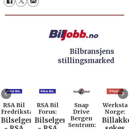
Bilbransjens
stillingsmarked
RSA Bil
RSA Bil
Snap
Werksta
Fredrikstad:
Forus:
Drive
Norge:
Bergen
Bilselger
Bilselger
Billakk
Sentrum:
- RSA
- RSA
søkes