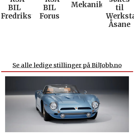
Mekaniker
BIL
BIL
til
Fredrikstad
Forus
Werkst
Åsane
Se alle ledige stillinger på BilJobb.no