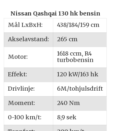
Nissan Qashqai 130 hk bensin
Mål LxBxH:
438/184/159 cm
Akselavstand:
265 cm
1618 ccm, R4
Motor:
turbobensin
Effekt:
120 kW/163 hk
Drivlinje:
6M/tohjulsdrift
Moment:
240 Nm
0-100 km/t:
8,9 sek