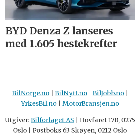
BYD Denza Z lanseres
med 1.605 hestekrefter
BilNorge.no
|
BilNytt.no
|
BilJobb.no
|
YrkesBil.no
|
MotorBransjen.no
Utgiver:
Bilforlaget AS
| Hovfaret 17B, 0275
Oslo | Postboks 63 Skøyen, 0212 Oslo