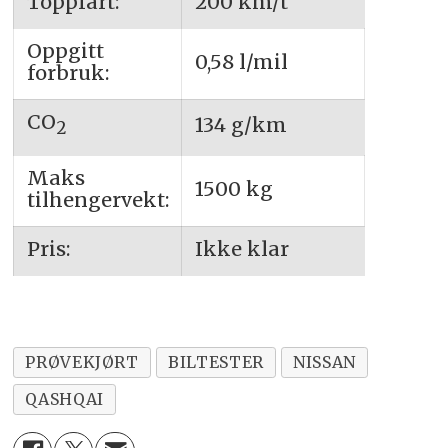
Toppfart:
200 km/t
Oppgitt
0,58 l/mil
forbruk:
CO
134 g/km
2
Maks
1500 kg
tilhengervekt:
Pris:
Ikke klar
PRØVEKJØRT
BILTESTER
NISSAN
QASHQAI