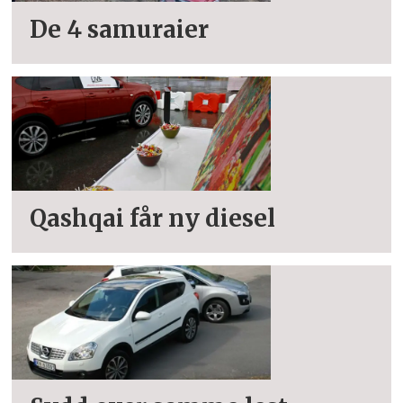
De 4 samuraier
Qashqai får ny diesel