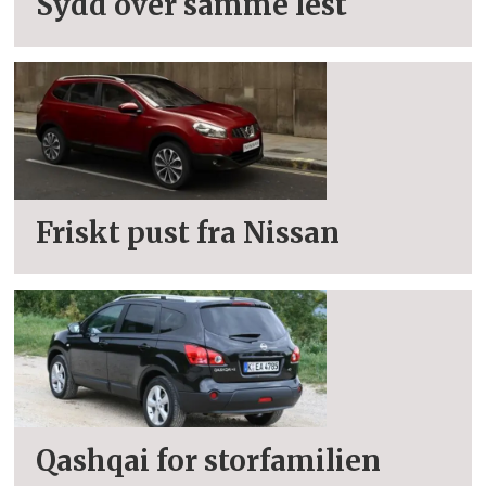
Sydd over samme lest
Friskt pust fra Nissan
Qashqai for storfamilien