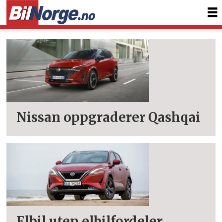
Tag:
qashqai
Nissan oppgraderer Qashqai
Elbil uten elbilfordeler