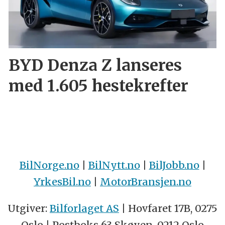
BYD Denza Z lanseres
med 1.605 hestekrefter
BilNorge.no
|
BilNytt.no
|
BilJobb.no
|
YrkesBil.no
|
MotorBransjen.no
Utgiver:
Bilforlaget AS
| Hovfaret 17B, 0275
Oslo | Postboks 63 Skøyen, 0212 Oslo