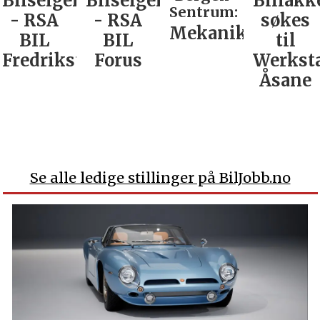
Bilselger
Bilselger
Billakk
Sentrum:
- RSA
- RSA
søkes
Mekaniker
BIL
BIL
til
Fredrikstad
Forus
Werkst
Åsane
Se alle ledige stillinger på BilJobb.no