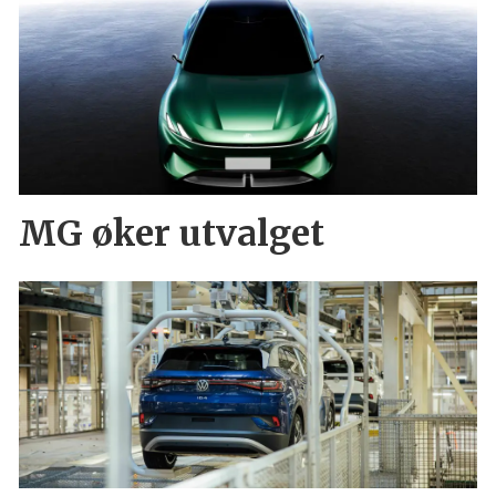
MG øker utvalget