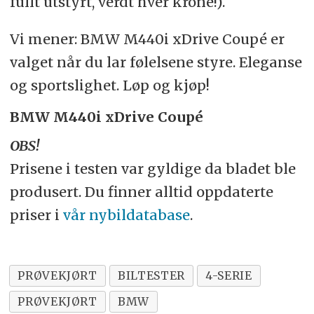
fullt utstyrt, verdt hver krone!).
Vi mener: BMW M440i xDrive Coupé er
valget når du lar følelsene styre. Eleganse
og sportslighet. Løp og kjøp!
BMW M440i xDrive Coupé
OBS!
Prisene i testen var gyldige da bladet ble
produsert. Du finner alltid oppdaterte
priser i
vår nybildatabase
.
PRØVEKJØRT
BILTESTER
4-SERIE
PRØVEKJØRT
BMW