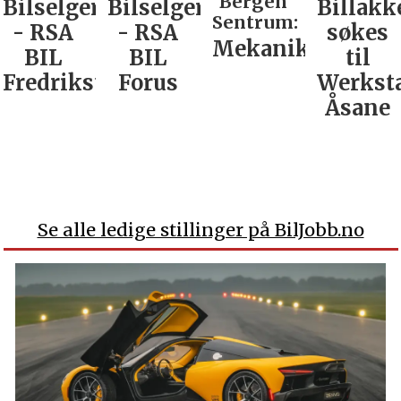
Bergen
Bilselger
Bilselger
Billakk
Sentrum:
- RSA
- RSA
søkes
Mekaniker
BIL
BIL
til
Fredrikstad
Forus
Werkst
Åsane
Se alle ledige stillinger på BilJobb.no