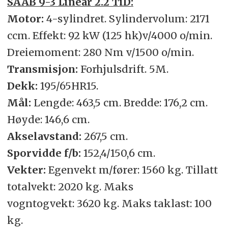
SAAB 9-3 Linear 2.2 TiD:
Motor:
4-sylindret. Sylindervolum: 2171
ccm. Effekt: 92 kW (125 hk)v/4000 o/min.
Dreiemoment: 280 Nm v/1500 o/min.
Transmisjon:
Forhjulsdrift. 5M.
Dekk:
195/65HR15.
Mål:
Lengde: 463,5 cm. Bredde: 176,2 cm.
Høyde: 146,6 cm.
Akselavstand:
267,5 cm.
Sporvidde f/b:
152,4/150,6 cm.
Vekter:
Egenvekt m/fører: 1560 kg. Tillatt
totalvekt: 2020 kg. Maks
vogntogvekt: 3620 kg. Maks taklast: 100
kg.