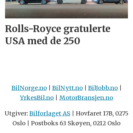
Rolls-Royce gratulerte
USA med de 250
BilNorge.no
|
BilNytt.no
|
BilJobb.no
|
YrkesBil.no
|
MotorBransjen.no
Utgiver:
Bilforlaget AS
| Hovfaret 17B, 0275
Oslo | Postboks 63 Skøyen, 0212 Oslo