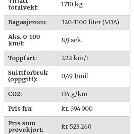
Tillatt
1710 kg
totalvekt:
Bagasjerom:
320-1100 liter (VDA)
Aks. 0-100
8,9 sek.
km/t:
Toppfart:
222 km/t
Snittforbruk
0,49 l/mil
(oppgitt):
CO2:
114 g/km
Pris fra:
kr. 394.900
Pris som
kr 523.260
prøvekjørt: