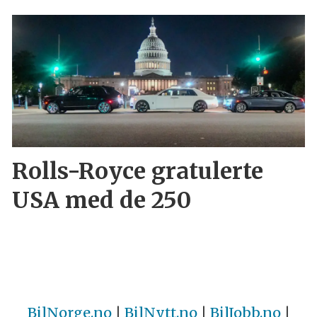
Rolls-Royce gratulerte
USA med de 250
BilNorge.no
|
BilNytt.no
|
BilJobb.no
|