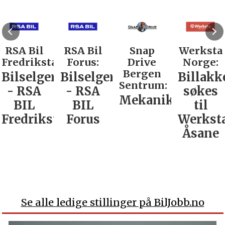
RSA Bil
RSA Bil
Snap
Werksta
Fredrikstad:
Forus:
Drive
Norge:
Bergen
Bilselger
Bilselger
Billakk
Sentrum:
- RSA
- RSA
søkes
Mekaniker
BIL
BIL
til
Fredrikstad
Forus
Werkst
Åsane
Se alle ledige stillinger på BilJobb.no