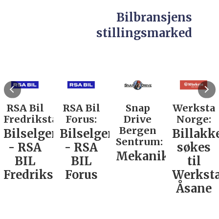
Bilbransjens
stillingsmarked
RSA Bil
RSA Bil
Snap
Werksta
Fredrikstad:
Forus:
Drive
Norge:
Bergen
Bilselger
Bilselger
Billakk
Sentrum:
- RSA
- RSA
søkes
Mekaniker
BIL
BIL
til
Fredrikstad
Forus
Werkst
Åsane