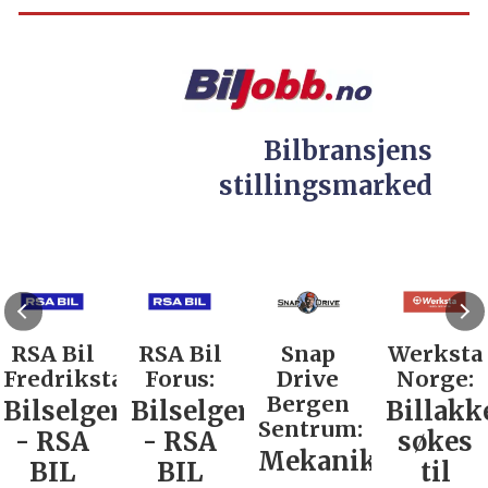
Bilbransjens
stillingsmarked
RSA Bil
RSA Bil
Snap
Werksta
Fredrikstad:
Forus:
Drive
Norge:
Bergen
Bilselger
Bilselger
Billakk
Sentrum:
- RSA
- RSA
søkes
Mekaniker
BIL
BIL
til