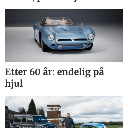
Etter 60 år: endelig på
hjul