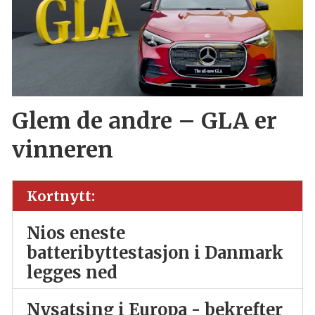
Glem de andre – GLA er
vinneren
Kortnytt:
Nios eneste
batteribyttestasjon i Danmark
legges ned
Nysatsing i Europa - bekrefter