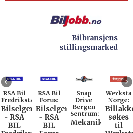
Bilbransjens
stillingsmarked
RSA Bil
RSA Bil
Snap
Werksta
Fredrikstad:
Forus:
Drive
Norge:
Bergen
Bilselger
Bilselger
Billakk
Sentrum:
- RSA
- RSA
søkes
Mekaniker
BIL
BIL
til