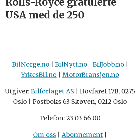
Rolls-Royce gratulerte
USA med de 250
BilNorge.no
|
BilNytt.no
|
BilJobb.no
|
YrkesBil.no
|
MotorBransjen.no
Utgiver:
Bilforlaget AS
| Hovfaret 17B, 0275
Oslo | Postboks 63 Skøyen, 0212 Oslo
Telefon: 23 03 66 00
Om oss
|
Abonnement
|