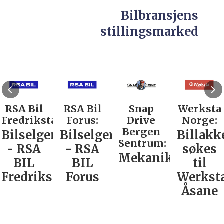
Bilbransjens
stillingsmarked
RSA Bil
RSA Bil
Snap
Werksta
Fredrikstad:
Forus:
Drive
Norge:
Bergen
Bilselger
Bilselger
Billakk
Sentrum:
- RSA
- RSA
søkes
Mekaniker
BIL
BIL
til
Fredrikstad
Forus
Werkst
Åsane