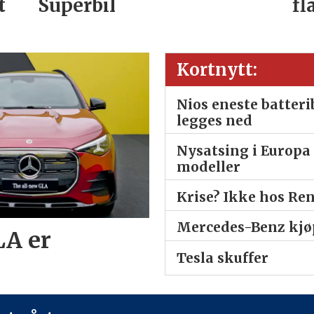
t
Superbil
fl
Kortnytt:
Nios eneste batter
legges ned
Nysatsing i Europa 
modeller
Krise? Ikke hos Re
Mercedes-Benz kjøp
LA er
Tesla skuffer