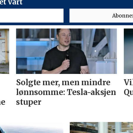
t vårt
Solgte mer, men mindre
Vi
lønnsomme: Tesla-aksjen
Qu
ne
stuper