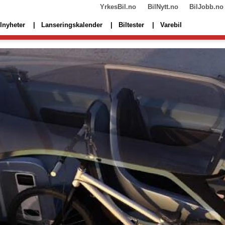
YrkesBil.no
BilNytt.no
BilJobb.no
lnyheter
Lanseringskalender
Biltester
Varebil