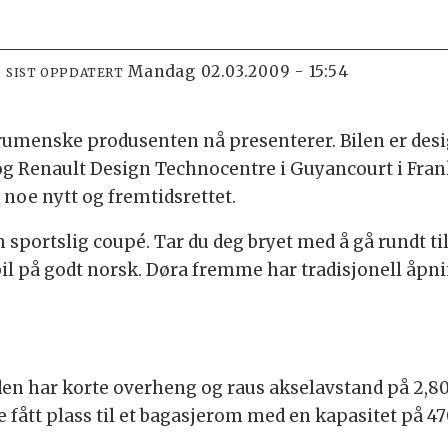
mandag 02.03.2009 - 15:54
SIST OPPDATERT
n rumenske produsenten nå presenterer. Bilen er de
og Renault Design Technocentre i Guyancourt i Frank
oe nytt og fremtidsrettet.
n sportslig coupé. Tar du deg bryet med å gå rundt t
bil på godt norsk. Døra fremme har tradisjonell åpn
 den har korte overheng og raus akselavstand på 2,8
 fått plass til et bagasjerom med en kapasitet på 470