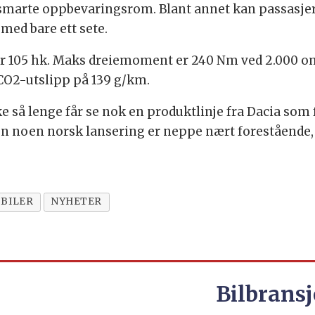
e smarte oppbevaringsrom. Blant annet kan passasj
 med bare ett sete.
ter 105 hk. Maks dreiemoment er 240 Nm ved 2.000 
t CO2-utslipp på 139 g/km.
ke så lenge får se nok en produktlinje fra Dacia som
en noen norsk lansering er neppe nært forestående, 
 BILER
NYHETER
Bilbransj