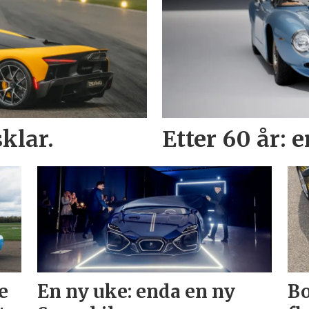
klar.
Etter 60 år: 
e
En ny uke: enda en ny
Bo