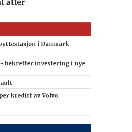
at åtter
ibyttestasjon i Danmark
- bekrefter investering i nye
nault
er kreditt av Volvo