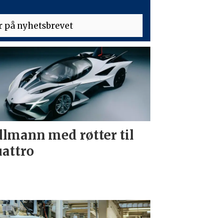
llmann med røtter til
attro