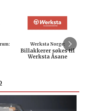
trum:
Werksta Norge:
Rodi
Billakkerer søkes til
Servi
Werksta Åsane
verks
No
o