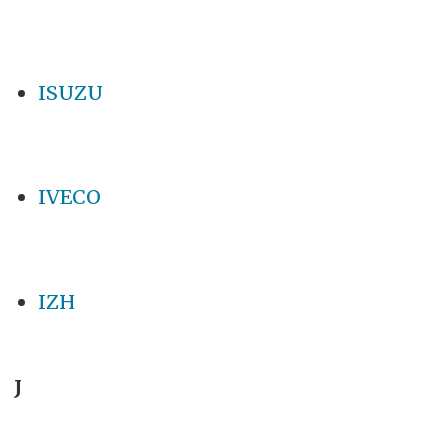
ISUZU
IVECO
IZH
J