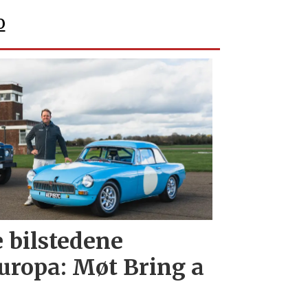
o
e bilstedene
uropa: Møt Bring a