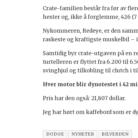
Crate-familien består fra før av fle
hester og, ikke å forglemme, 426 (
Nykommeren, Redeye, er den sam
raskeste og kraftigste muskelbil – i
Samtidig byr crate-utgaven på en rek
turtelleren er flyttet fra 6.200 til 
svinghjul og tilkobling til clutch i
Hver motor blir dynotestet i 42 mi
Pris har den også: 21,807 dollar.
Jeg har hørt om kaffebord som er dyr
DODGE
NYHETER
BILVERDEN