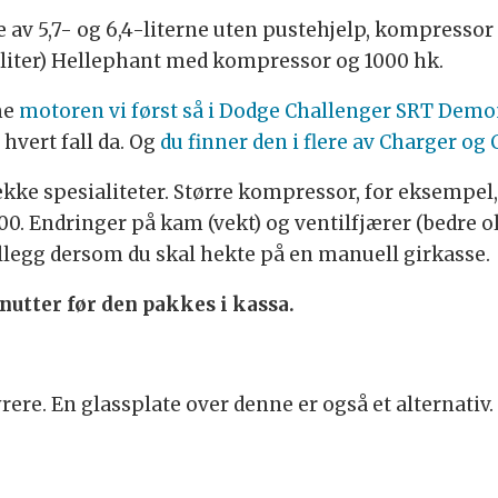
re av 5,7- og 6,4-literne uten pustehjelp, kompressor
7 liter) Hellephant med kompressor og 1000 hk.
me
motoren vi først så i Dodge Challenger SRT Dem
 hvert fall da. Og
du finner den i flere av Charger o
ke spesialiteter. Større kompressor, for eksempel, 2
6.500. Endringer på kam (vekt) og ventilfjærer (bedre 
 tillegg dersom du skal hekte på en manuell girkasse.
nutter før den pakkes i kassa.
ere. En glassplate over denne er også et alternativ.