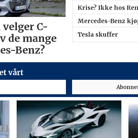
Krise? Ikke hos Re
Mercedes-Benz kjøp
 velger C-
Tesla skuffer
av de mange
des-Benz?
t vårt