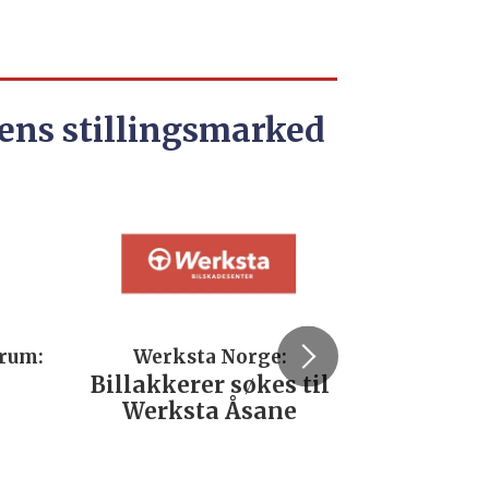
ens stillingsmarked
trum:
Werksta Norge:
Rodi
Billakkerer søkes til
Servi
Werksta Åsane
verks
No