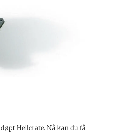
Hellcrate 6,2 
 døpt Hellcrate. Nå kan du få