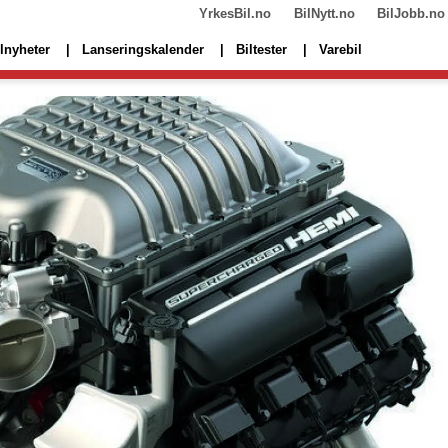
YrkesBil.no
BilNytt.no
BilJobb.no
lnyheter
Lanseringskalender
Biltester
Varebil