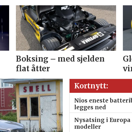
Boksing – med sjelden
Gl
flat åtter
vi
Kortnytt:
Nios eneste batter
legges ned
Nysatsing i Europa 
modeller