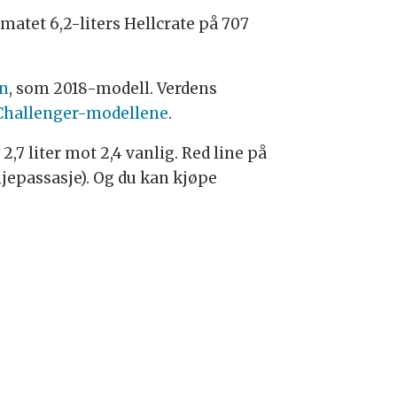
 matet 6,2-liters Hellcrate på 707
on
, som 2018-modell. Verdens
g Challenger-modellene
.
,7 liter mot 2,4 vanlig. Red line på
oljepassasje). Og du kan kjøpe