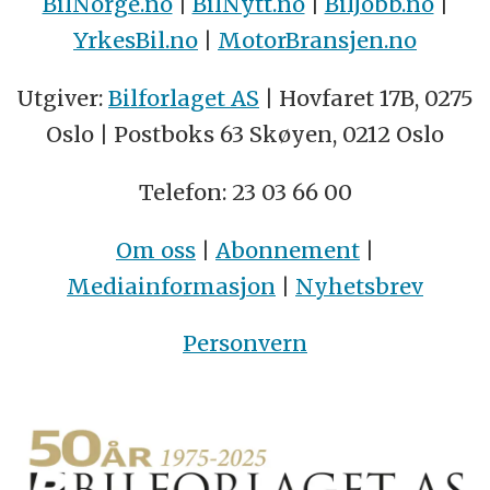
BilNorge.no
|
BilNytt.no
|
BilJobb.no
|
YrkesBil.no
|
MotorBransjen.no
Utgiver:
Bilforlaget AS
| Hovfaret 17B, 0275
Oslo | Postboks 63 Skøyen, 0212 Oslo
Telefon: 23 03 66 00
Om oss
|
Abonnement
|
Mediainformasjon
|
Nyhetsbrev
Personvern