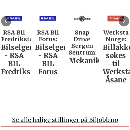
RSA Bil
RSA Bil
Snap
Werksta
Fredrikstad:
Forus:
Drive
Norge:
Bergen
Bilselger
Bilselger
Billakk
Sentrum:
- RSA
- RSA
søkes
Mekaniker
BIL
BIL
til
Fredrikstad
Forus
Werkst
Åsane
Se alle ledige stillinger på BilJobb.no