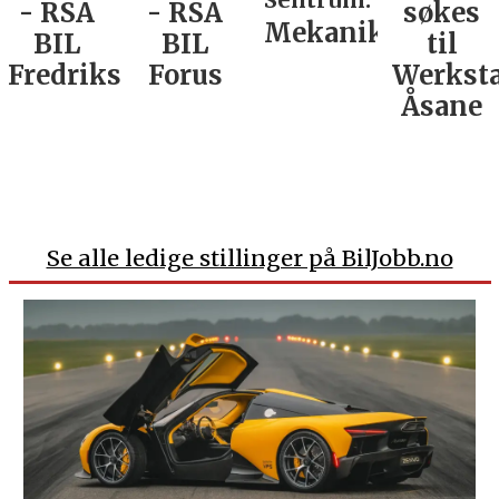
- RSA
søkes
verkste
Mekaniker
BIL
til
Nordla
tad
Forus
Werksta
Åsane
Se alle ledige stillinger på BilJobb.no