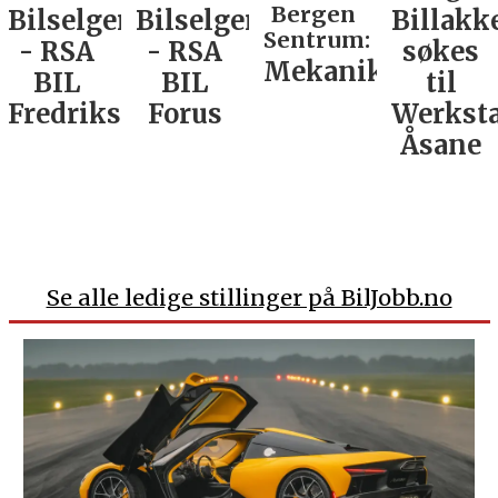
Bergen
Bilselger
Bilselger
Billakk
Sentrum:
- RSA
- RSA
søkes
Mekaniker
BIL
BIL
til
Fredrikstad
Forus
Werkst
Åsane
Se alle ledige stillinger på BilJobb.no