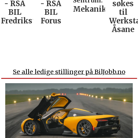
Sentrum:
- RSA
- RSA
søkes
Mekaniker
BIL
BIL
til
Fredrikstad
Forus
Werkst
Åsane
Se alle ledige stillinger på BilJobb.no