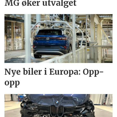
MG øker utvalget
Nye biler i Europa: Opp-
opp