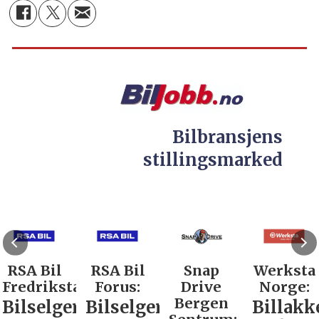
Bilbransjens
stillingsmarked
RSA Bil
RSA Bil
Snap
Werksta
Fredrikstad:
Forus:
Drive
Norge:
Bergen
Bilselger
Bilselger
Billakk