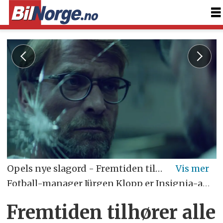
Opels nye slagord - Fremtiden tilhører alle
Fotball-manager Jürgen Klopp er Insignia-ambassadør i Tyskland
Fremtiden tilhører alle