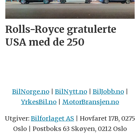
Rolls-Royce gratulerte
USA med de 250
BilNorge.no
|
BilNytt.no
|
BilJobb.no
|
YrkesBil.no
|
MotorBransjen.no
Utgiver:
Bilforlaget AS
| Hovfaret 17B, 0275
Oslo | Postboks 63 Skøyen, 0212 Oslo