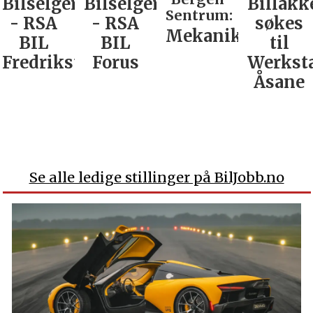
Bilselger
Bilselger
Billakk
Sentrum:
- RSA
- RSA
søkes
Mekaniker
BIL
BIL
til
Fredrikstad
Forus
Werkst
Åsane
Se alle ledige stillinger på BilJobb.no