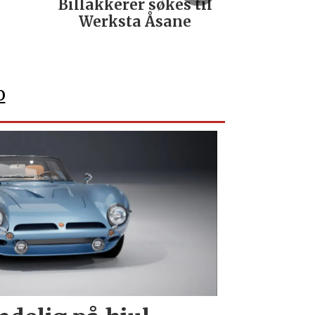
Billakkerer søkes til
Servi
Werksta Åsane
verks
No
o