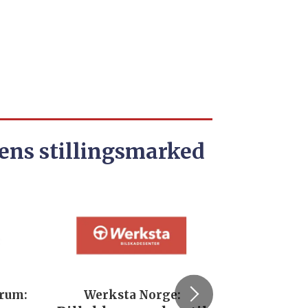
ens stillingsmarked
trum:
Werksta Norge:
Rodi