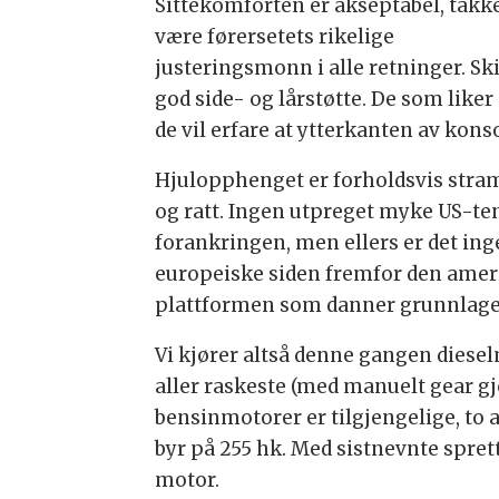
Sittekomforten er akseptabel, takk
være førersetets rikelige
justeringsmonn i alle retninger. Skin
god side- og lårstøtte. De som like
de vil erfare at ytterkanten av kons
Hjulopphenget er forholdsvis stramt
og ratt. Ingen utpreget myke US-te
forankringen, men ellers er det ing
europeiske siden fremfor den ameri
plattformen som danner grunnlage
Vi kjører altså denne gangen diesel
aller raskeste (med manuelt gear gjø
bensinmotorer er tilgjengelige, to 
byr på 255 hk. Med sistnevnte spret
motor.