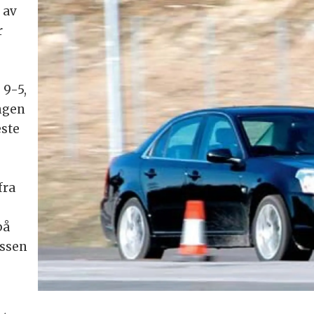
 av
r
 9-5,
ngen
este
fra
på
assen