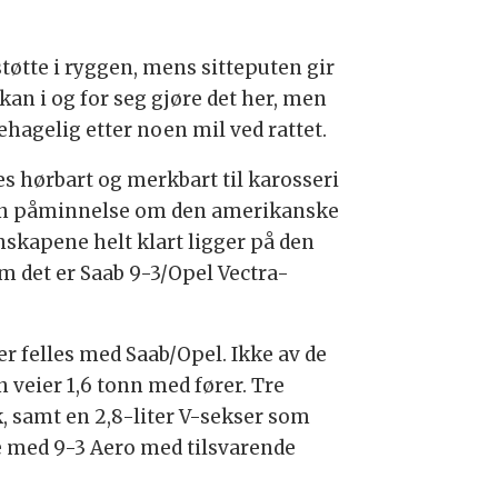
estøtte i ryggen, mens sitteputen gir
kan i og for seg gjøre det her, men
ehagelig etter noen mil ved rattet.
es hørbart og merkbart til karosseri
liten påminnelse om den amerikanske
nskapene helt klart ligger på den
m det er Saab 9-3/Opel Vectra-
er felles med Saab/Opel. Ikke av de
n veier 1,6 tonn med fører. Tre
k, samt en 2,8-liter V-sekser som
de med 9-3 Aero med tilsvarende