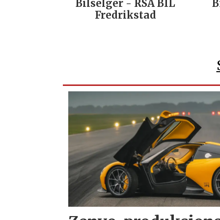
Bilselger - RSA BIL
B
Fredrikstad