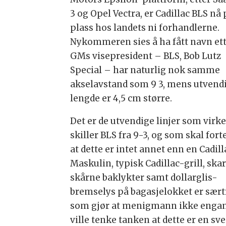
3 og Opel Vectra, er Cadillac BLS nå 
plass hos landets ni forhandlerne.
Nykommeren sies å ha fått navn et
GMs visepresident – BLS, Bob Lutz
Special – har naturlig nok samme
akselavstand som 9 3, mens utvend
lengde er 4,5 cm større.
Det er de utvendige linjer som virke
skiller BLS fra 9-3, og som skal fort
at dette er intet annet enn en Cadill
Maskulin, typisk Cadillac-grill, ska
skårne baklykter samt dollarglis-
bremselys på bagasjelokket er sær
som gjør at menigmann ikke enga
ville tenke tanken at dette er en sv