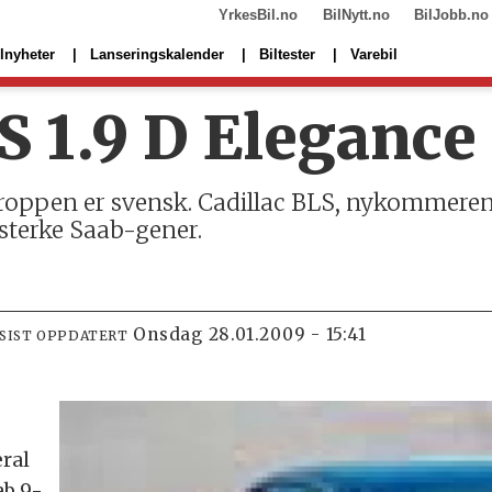
YrkesBil.no
BilNytt.no
BilJobb.no
lnyheter
Lanseringskalender
Biltester
Varebil
S 1.9 D Elegance
oppen er svensk. Cadillac BLS, nykommeren 
sterke Saab-gener.
onsdag 28.01.2009 - 15:41
SIST OPPDATERT
eral
ab 9-