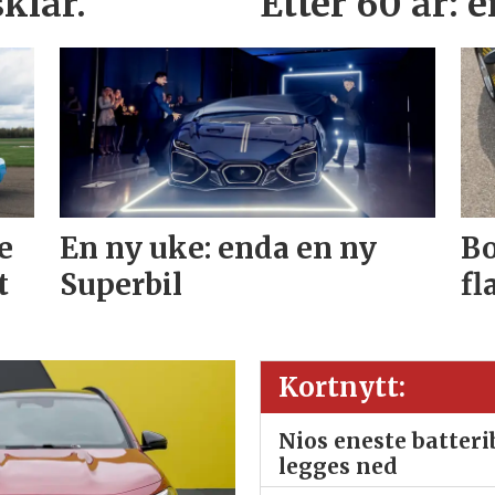
klar.
Etter 60 år: 
e
En ny uke: enda en ny
Bo
t
Superbil
fl
Kortnytt:
Nios eneste batter
legges ned