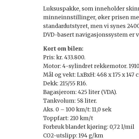
Luksuspakke, som inneholder skinns
minneinnstillinger, øker prisen med
standardutstyret, men vi synes 2400
DVD-basert navigasjonssystem er ve
Kort om bilen:
Pris: kr. 433.800.
Motor: 4-sylindret rekkemotor. 191
Mål og vekt: LxBxH: 468 x 175 x 147 
Dekk: 215/55 R16.
Bagasjerom: 425 liter (VDA).
Tankvolum: 58 liter.
Aks. 0 – 100 km/t: 11,0 sek
Toppfart: 210 km/t
Forbruk blandet kjøring: 0,72 l/mil
CO2-utslipp: 194 g/km