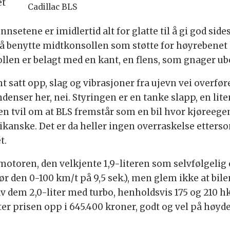
et
Cadillac BLS
nsetene er imidlertid alt for glatte til å gi god sid
r å benytte midtkonsollen som støtte for høyrebenet 
ollen er belagt med en kant, en flens, som gnager ub
 satt opp, slag og vibrasjoner fra ujevn vei overfør
ndenser her, nei. Styringen er en tanke slapp, en 
en tvil om at BLS fremstår som en bil hvor kjøreege
kanske. Det er da heller ingen overraskelse etterso
t.
motoren, den velkjente 1,9-literen som selvfølgelig 
r den 0-100 km/t på 9,5 sek.), men glem ikke at bile
av dem 2,0-liter med turbo, henholdsvis 175 og 210 h
ter prisen opp i 645.400 kroner, godt og vel på høy