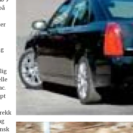
på
ter
ig
lig
elle
ac.
rpt
trekk
ng
ensk