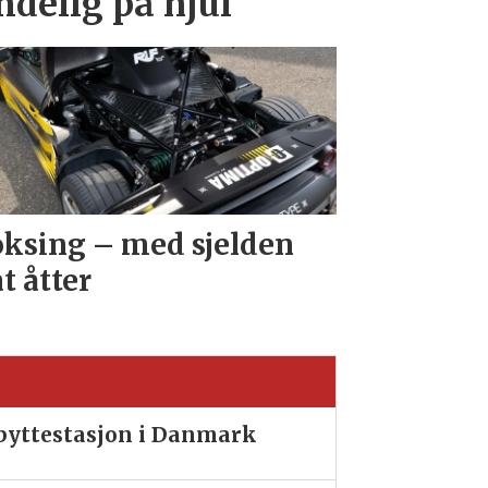
endelig på hjul
ksing – med sjelden
at åtter
ibyttestasjon i Danmark