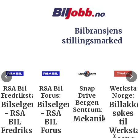
Bilbransjens
stillingsmarked
RSA Bil
RSA Bil
Snap
Werksta
Fredrikstad:
Forus:
Drive
Norge:
Bergen
Bilselger
Bilselger
Billakk
Sentrum:
- RSA
- RSA
søkes
Mekaniker
BIL
BIL
til
Fredrikstad
Forus
Werkst