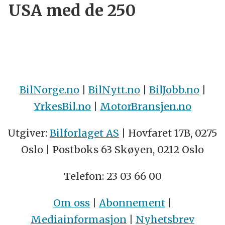
USA med de 250
BilNorge.no
|
BilNytt.no
|
BilJobb.no
|
YrkesBil.no
|
MotorBransjen.no
Utgiver:
Bilforlaget AS
| Hovfaret 17B, 0275
Oslo | Postboks 63 Skøyen, 0212 Oslo
Telefon: 23 03 66 00
Om oss
|
Abonnement
|
Mediainformasjon
|
Nyhetsbrev