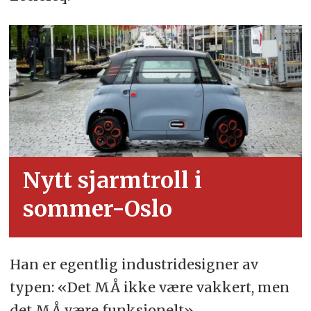
Nytt sjarmtroll i
sommer-Oslo
Han er egentlig industridesigner av
typen: «Det MÅ ikke være vakkert, men
det MÅ være funksjonelt».