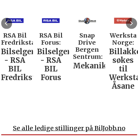
RSA Bil
RSA Bil
Snap
Werksta
Fredrikstad:
Forus:
Drive
Norge:
Bergen
Bilselger
Bilselger
Billakk
Sentrum:
- RSA
- RSA
søkes
Mekaniker
BIL
BIL
til
Fredrikstad
Forus
Werkst
Åsane
Se alle ledige stillinger på BilJobb.no