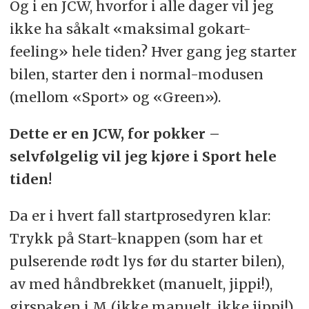
Og i en JCW, hvorfor i alle dager vil jeg
ikke ha såkalt «maksimal gokart-
feeling» hele tiden? Hver gang jeg starter
bilen, starter den i normal-modusen
(mellom «Sport» og «Green»).
Dette er en JCW, for pokker –
selvfølgelig vil jeg kjøre i Sport hele
tiden!
Da er i hvert fall startprosedyren klar:
Trykk på Start-knappen (som har et
pulserende rødt lys før du starter bilen),
av med håndbrekket (manuelt, jippi!),
girspaken i M (ikke manuelt, ikke jippi!)