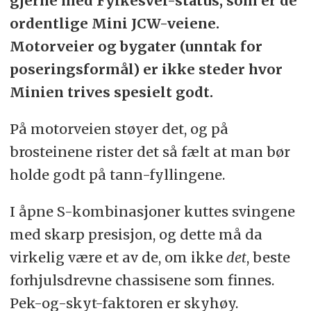
gjerne med Fylkesvei-status, som er de
ordentlige Mini JCW-veiene.
Motorveier og bygater (unntak for
poseringsformål) er ikke steder hvor
Minien trives spesielt godt.
På motorveien støyer det, og på
brosteinene rister det så fælt at man bør
holde godt på tann-fyllingene.
I åpne S-kombinasjoner kuttes svingene
med skarp presisjon, og dette må da
virkelig være et av de, om ikke
det
, beste
forhjulsdrevne chassisene som finnes.
Pek-og-skyt-faktoren er skyhøy.