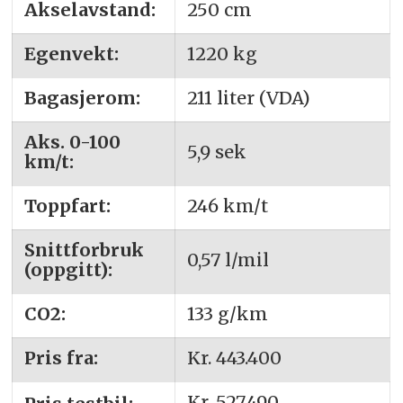
Akselavstand:
250 cm
Egenvekt:
1220 kg
Bagasjerom:
211 liter (VDA)
Aks. 0-100
5,9 sek
km/t:
Toppfart:
246 km/t
Snittforbruk
0,57 l/mil
(oppgitt):
CO2:
133 g/km
Pris fra:
Kr. 443.400
Kr.
527.490