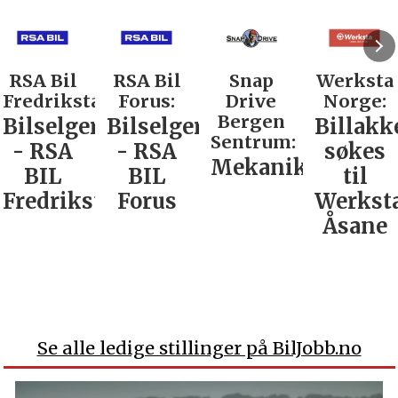
RSA Bil
RSA Bil
Snap
Werksta
Fredrikstad:
Forus:
Drive
Norge:
Bergen
Bilselger
Bilselger
Billakk
Sentrum:
- RSA
- RSA
søkes
Mekaniker
BIL
BIL
til
Fredrikstad
Forus
Werkst
Åsane
Se alle ledige stillinger på BilJobb.no