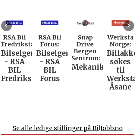
RSA Bil
RSA Bil
Snap
Werksta
Fredrikstad:
Forus:
Drive
Norge:
Bergen
Bilselger
Bilselger
Billakk
Sentrum:
- RSA
- RSA
søkes
Mekaniker
BIL
BIL
til
Fredrikstad
Forus
Werkst
Åsane
Se alle ledige stillinger på BilJobb.no