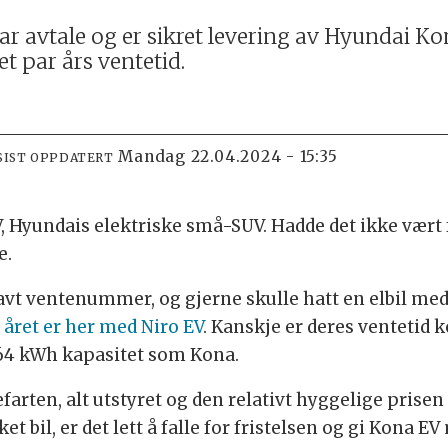
r avtale og er sikret levering av Hyundai Kona
t par års ventetid.
mandag 22.04.2024 - 15:35
SIST OPPDATERT
V, Hyundais elektriske små-SUV. Hadde det ikke vært
e.
t lavt ventenummer, og gjerne skulle hatt en elbil med
 året er her med Niro EV
. Kanskje er deres ventetid k
64 kWh kapasitet som Kona.
farten, alt utstyret og den relativt hyggelige prisen
et bil, er det lett å falle for fristelsen og gi Kona E