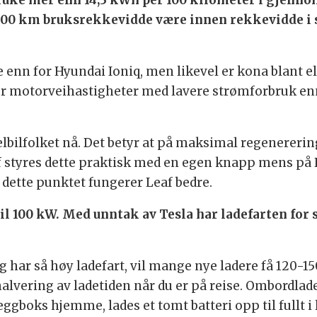
ruke mer enn 14,3 kWh per 100 kilometer i gjenno
 400 km bruksrekkevidde være innen rekkevidde i
e enn for Hyundai Ioniq, men likevel er kona blant e
er motorveihastigheter med lavere strømforbruk enn 
elbilfolket nå. Det betyr at på maksimal regenererin
af styres dette praktisk med en egen knapp mens på
dette punktet fungerer Leaf bedre.
il 100 kW. Med unntak av Tesla har ladefarten for s
dag har så høy ladefart, vil mange nye ladere få 120-1
halvering av ladetiden når du er på reise. Ombordlad
ggboks hjemme, lades et tomt batteri opp til fullt i 