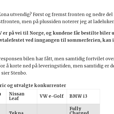
Kona utvendig? Først og fremst fronten og nedre del 
stfronten, men på plussiden noterer jeg at ladeluken 
er på vei til Norge, og kundene får bestilte bile
ar avtalefestet ved inngangen til sommerferien, k
responsen bilen har fått, men samtidig fortvilet ov
for å korte ned på leveringstiden, men samtidig er de
 sier Stenbo.
ric og utvalgte konkurrenter
a
Nissan
VW e-Golf
BMW i3
Leaf
Fully
Tekna
Charged