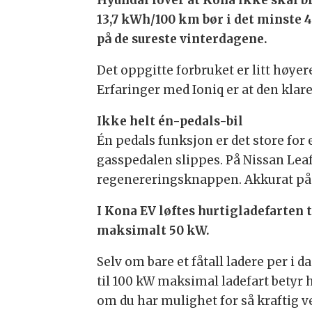
Hyundai lover at Kona ikke skal b
13,7 kWh/100 km bør i det minste
på de sureste vinterdagene.
Det oppgitte forbruket er litt høyer
Erfaringer med Ioniq er at den klar
Ikke helt én-pedals-bil
Én pedals funksjon er det store for 
gasspedalen slippes. På Nissan Le
regenereringsknappen. Akkurat på 
I Kona EV løftes hurtigladefarten t
maksimalt 50 kW.
Selv om bare et fåtall ladere per i 
til 100 kW maksimal ladefart betyr 
om du har mulighet for så kraftig ve