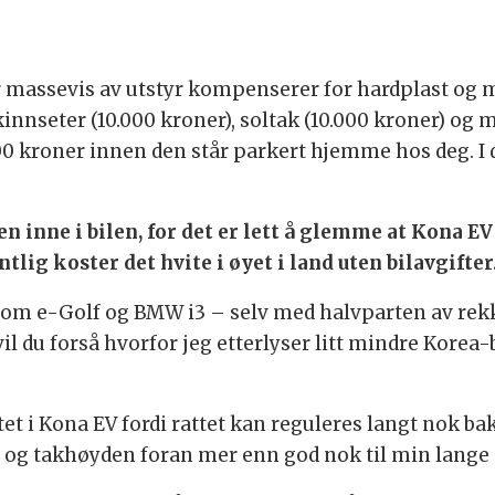
 massevis av utstyr kompenserer for hardplast og ma
skinnseter (10.000 kroner), soltak (10.000 kroner) og 
00 kroner innen den står parkert hjemme hos deg. I 
sen inne i bilen, for det er lett å glemme at Kona E
lig koster det hvite i øyet i land uten bilavgifter
er som e-Golf og BMW i3 – selv med halvparten av re
il du forså hvorfor jeg etterlyser litt mindre Korea-b
attet i Kona EV fordi rattet kan reguleres langt nok
in og takhøyden foran mer enn god nok til min lange