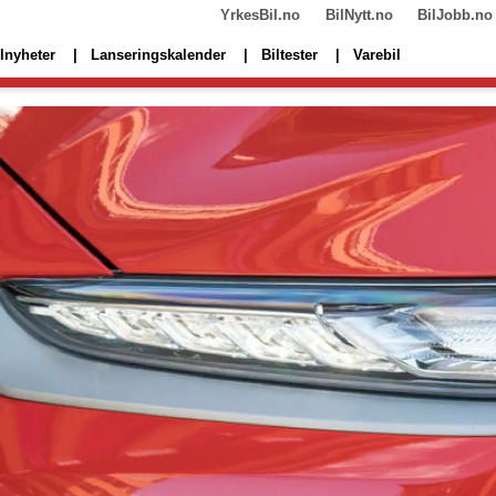
YrkesBil.no
BilNytt.no
BilJobb.no
lnyheter
Lanseringskalender
Biltester
Varebil