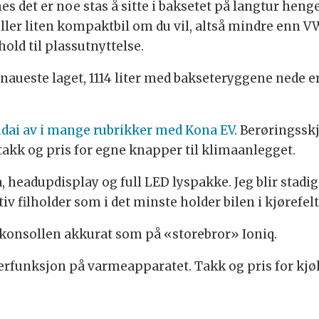
es det er noe stas å sitte i baksetet på langtur he
eller liten kompaktbil om du vil, altså mindre enn 
old til plassutnyttelse.
snaueste laget, 1114 liter med bakseteryggene nede er
dai av i mange rubrikker med Kona EV
. Berøringssk
akk og pris for egne knapper til klimaanlegget.
 headupdisplay og full LED lyspakke. Jeg blir stadig
tiv filholder som i det minste holder bilen i kjøref
konsollen akkurat som på «storebror» Ioniq.
funksjon på varmeapparatet. Takk og pris for kjøl