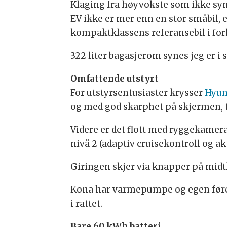
Klaging fra høyvokste som ikke syn
EV ikke er mer enn en stor småbil, 
kompaktklassens referansebil i forh
322 liter bagasjerom synes jeg er i 
Omfattende utstyrt
For utstyrsentusiaster krysser
Hyun
og med god skarphet på skjermen, t
Videre er det flott med ryggekamera,
nivå 2 (adaptiv cruisekontroll og ak
Giringen skjer via knapper på midt
Kona har varmepumpe og egen fører
i rattet.
Bare 60 kWh batteri