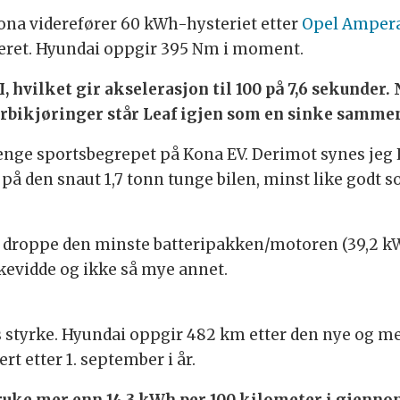
Kona viderefører 60 kWh-hysteriet etter
Opel Amper
eret. Hyundai oppgir 395 Nm i moment.
, hvilket gir akselerasjon til 100 på 7,6 sekunder.
orbikjøringer står Leaf igjen som en sinke samm
 henge sportsbegrepet på Kona EV. Derimot synes jeg
på den snaut 1,7 tonn tunge bilen, minst like godt 
 å droppe den minste batteripakken/motoren (39,2 kW
kevidde og ikke så mye annet.
ns styrke. Hyundai oppgir 482 km etter den nye og 
ert etter 1. september i år.