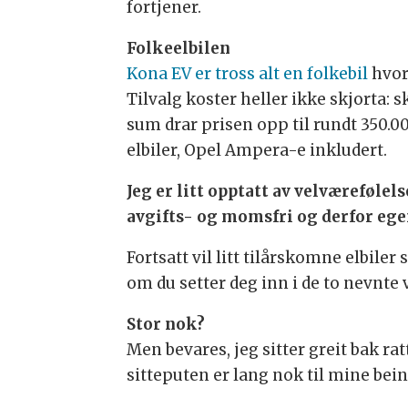
fortjener.
Folkeelbilen
Kona EV er tross alt en folkebil
hvor
Tilvalg koster heller ikke skjorta: 
sum drar prisen opp til rundt 350.0
elbiler, Opel Ampera-e inkludert.
Jeg er litt opptatt av velværefølel
avgifts- og momsfri og derfor egent
Fortsatt vil litt tilårskomne elbil
om du setter deg inn i de to nevnte v
Stor nok?
Men bevares, jeg sitter greit bak r
sitteputen er lang nok til mine be