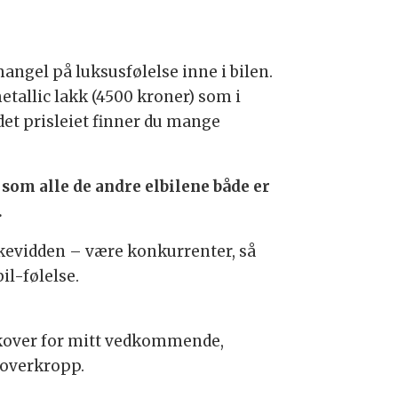
ngel på luksusfølelse inne i bilen.
metallic lakk (4500 kroner) som i
det prisleiet finner du mange
V som alle de andre elbilene både er
.
kkevidden – være konkurrenter, så
il-følelse.
 bakover for mitt vedkommende,
 overkropp.