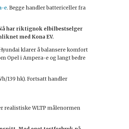
a-e
. Begge handler battericeller fra
 Nå har riktignok elbilbestselger
enliknet med Kona EV.
 Hyundai klarer å balansere komfort
som Opel i Ampera-e og langt bedre
h/139 hk). Fortsatt handler
mer realistiske WLTP målenormen