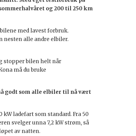
msnitt. Med eget testforbruk på
 sommerhalvåret og 200 til 250 km
lbilene med lavest forbruk.
nesten alle andre elbiler.
g stopper bilen helt når
 Kona må du bruke
å godt som alle elbiler til nå vært
50 kW ladefart som standard. Fra 50
eren svelger unna 7,2 kW strøm, så
løpet av natten.