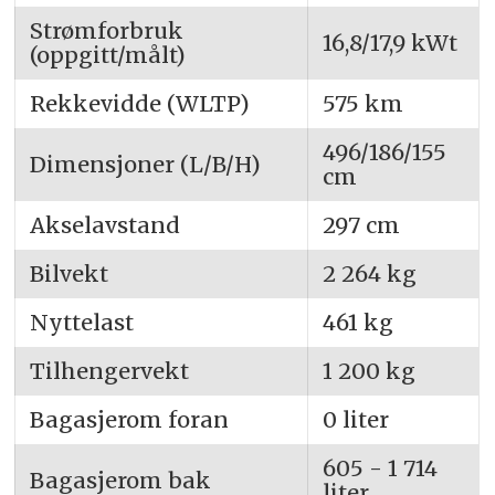
Strømforbruk
16,8/17,9 kWt
(oppgitt/målt)
Rekkevidde (WLTP)
575 km
496/186/155
Dimensjoner (L/B/H)
cm
Akselavstand
297 cm
Bilvekt
2 264 kg
Nyttelast
461 kg
Tilhengervekt
1 200 kg
Bagasjerom foran
0 liter
605 - 1 714
Bagasjerom bak
liter