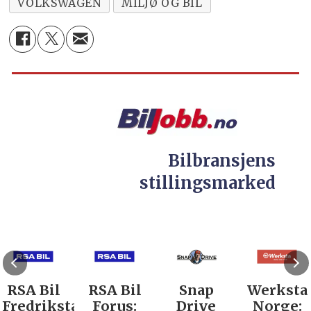
VOLKSWAGEN
MILJØ OG BIL
Bilbransjens
stillingsmarked
RSA Bil
RSA Bil
Snap
Werksta
Fredrikstad:
Forus:
Drive
Norge: