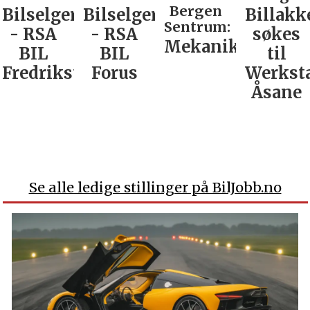
Bergen
Bilselger
Bilselger
Billakk
Sentrum:
- RSA
- RSA
søkes
Mekaniker
BIL
BIL
til
Fredrikstad
Forus
Werkst
Åsane
Se alle ledige stillinger på BilJobb.no