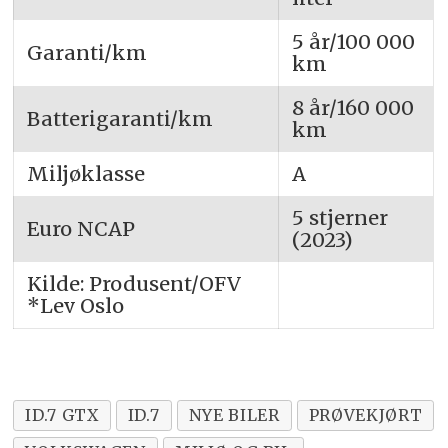
5 år/100 000
Garanti/km
km
8 år/160 000
Batterigaranti/km
km
Miljøklasse
A
5 stjerner
Euro NCAP
(2023)
Kilde: Produsent/OFV
*Lev Oslo
ID.7 GTX
ID.7
NYE BILER
PRØVEKJØRT