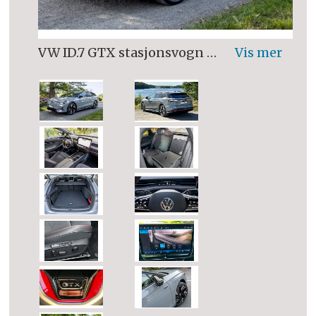
VW ID.7 GTX stasjonsvogn har alt i seg til å bli en av neste års storselgere.