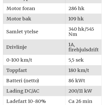
Motor foran
286 hk
Motor bak
109 hk
340 hk/545
Samlet ytelse
Nm
1A,
Drivlinje
firehjulsdrift
0-100 km/t
5,5 sek
Toppfart
180 km/t
Batteri (netto)
86 kWt
Lading DC/AC
200/11 kW
Ladefart 10-80%
Ca 26 min