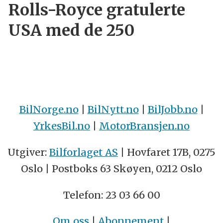
Rolls-Royce gratulerte
USA med de 250
BilNorge.no
|
BilNytt.no
|
BilJobb.no
|
YrkesBil.no
|
MotorBransjen.no
Utgiver:
Bilforlaget AS
| Hovfaret 17B, 0275
Oslo | Postboks 63 Skøyen, 0212 Oslo
Telefon: 23 03 66 00
Om oss
|
Abonnement
|