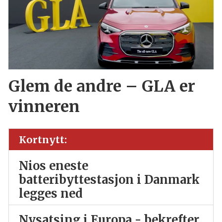
Glem de andre – GLA er
vinneren
Kortnytt:
Nios eneste
batteribyttestasjon i Danmark
legges ned
Nysatsing i Europa - bekrefter