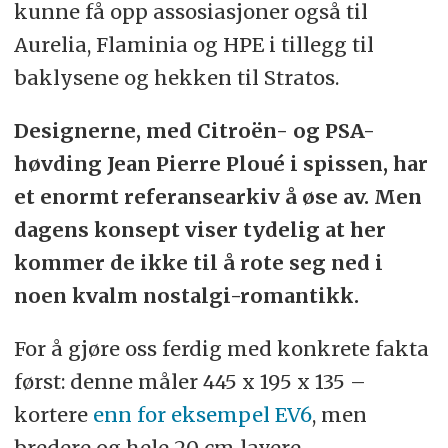
kunne få opp assosiasjoner også til
Aurelia, Flaminia og HPE i tillegg til
baklysene og hekken til Stratos.
Designerne, med Citroën- og PSA-
høvding Jean Pierre Ploué i spissen, har
et enormt referansearkiv å øse av. Men
dagens konsept viser tydelig at her
kommer de ikke til å rote seg ned i
noen kvalm nostalgi-romantikk.
For å gjøre oss ferdig med konkrete fakta
først: denne måler 445 x 195 x 135 –
kortere
enn for eksempel EV6
, men
bredere og hele 20 cm lavere.