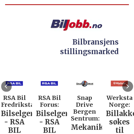
Bilbransjens
stillingsmarked
RSA Bil
RSA Bil
Snap
Werksta
Fredrikstad:
Forus:
Drive
Norge:
Bergen
Bilselger
Bilselger
Billakk
Sentrum:
- RSA
- RSA
søkes
Mekaniker
BIL
BIL
til