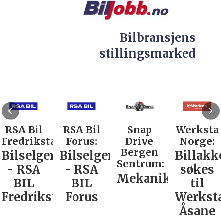
Bilbransjens
stillingsmarked
RSA Bil
RSA Bil
Snap
Werksta
Fredrikstad:
Forus:
Drive
Norge:
Bergen
Bilselger
Bilselger
Billakk
Sentrum:
- RSA
- RSA
søkes
Mekaniker
BIL
BIL
til
Fredrikstad
Forus
Werkst
Åsane