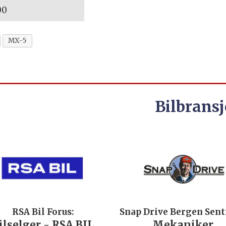
00
MX-5
Bilbransj
RSA Bil Forus:
Snap Drive Bergen Sen
ilselger - RSA BIL
Mekaniker