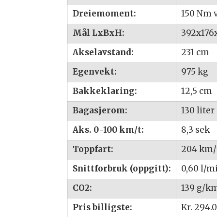
Dreiemoment:
150 Nm 
Mål LxBxH:
392x176
Akselavstand:
231 cm
Egenvekt:
975 kg
Bakkeklaring:
12,5 cm
Bagasjerom:
130 liter
Aks. 0-100 km/t:
8,3 sek
Toppfart:
204 km/
Snittforbruk (oppgitt):
0,60 l/mi
CO2:
139 g/k
Pris billigste:
Kr. 294.