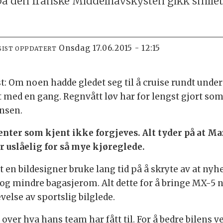
på den franske Middelhavskysten gikk smilet 
onsdag 17.06.2015 - 12:15
SIST OPPDATERT
t: Om noen hadde gledet seg til å cruise rundt unde
ed en gang. Regnvått løv har for lengst gjort som
nsen.
nter som kjent ikke forgjeves. Alt tyder på at Ma
er uslåelig for så mye kjøreglede.
t en bildesigner bruke lang tid på å skryte av at nyh
 og mindre bagasjerom. Alt dette for å bringe MX-5 
else av sportslig bilglede.
ver hva hans team har fått til. For å bedre bilens v