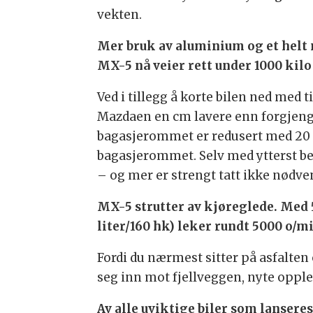
vekten.
Mer bruk av aluminium og et helt n
MX-5 nå veier rett under 1000 kilo
Ved i tillegg å korte bilen ned med 
Mazdaen en cm lavere enn forgjenger
bagasjerommet er redusert med 20 lite
bagasjerommet. Selv med ytterst bes
– og mer er strengt tatt ikke nødven
MX-5 strutter av kjøreglede. Med 5
liter/160 hk) leker rundt 5000 o/m
Fordi du nærmest sitter på asfalten o
seg inn mot fjellveggen, nyte opplev
Av alle uviktige biler som lanser