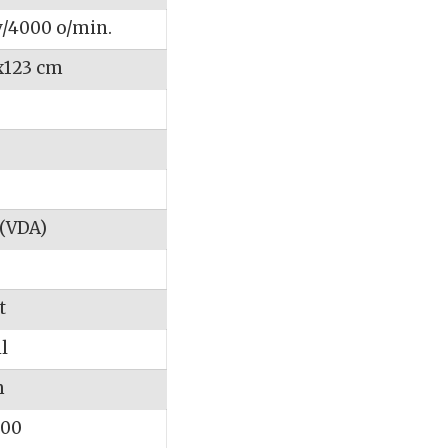
v/4000 o/min.
x123 cm
 (VDA)
t
l
m
000