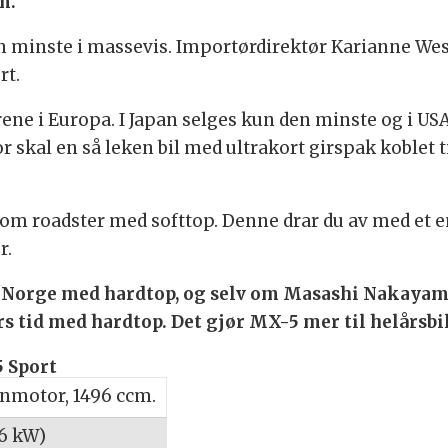
m.
en minste i massevis. Importørdirektør Karianne Wes
rt.
ne i Europa. I Japan selges kun den minste og i USA
r skal en så leken bil med ultrakort girspak koblet ti
m roadster med softtop. Denne drar du av med et e
r.
i Norge med hardtop, og selv om Masashi Nakaya
års tid med hardtop. Det gjør MX-5 mer til helårsbi
 Sport
nmotor, 1496 ccm.
96 kW)