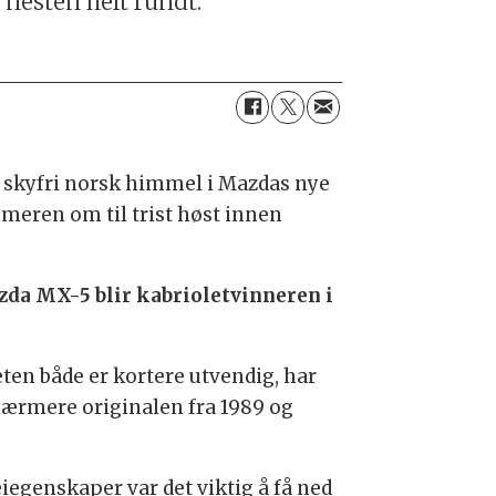
nesten helt rundt.
r skyfri norsk himmel i Mazdas nye
meren om til trist høst innen
zda MX-5 blir kabrioletvinneren i
eten både er kortere utvendig, har
nærmere originalen fra 1989 og
eiegenskaper var det viktig å få ned