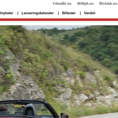
YrkesBil.no
BilNytt.no
BilJobb.no
lnyheter
Lanseringskalender
Biltester
Varebil