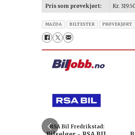
Pris som prøvekjørt:
Kr. 319.5
MAZDA
BILTESTER
PRØVEKJØRT
RSA Bil Fredrikstad:
Bilselger - RSA BIL
B