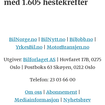
med 1.605 hestekrefter
BilNorge.no
|
BilNytt.no
|
BilJobb.no
|
YrkesBil.no
|
MotorBransjen.no
Utgiver:
Bilforlaget AS
| Hovfaret 17B, 0275
Oslo | Postboks 63 Skøyen, 0212 Oslo
Telefon: 23 03 66 00
Om oss
|
Abonnement
|
Mediainformasjon
|
Nyhetsbrev