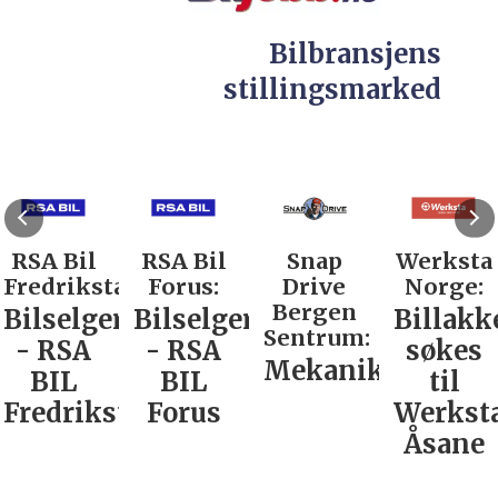
Bilbransjens
stillingsmarked
RSA Bil
RSA Bil
Snap
Werksta
Fredrikstad:
Forus:
Drive
Norge:
Bergen
Bilselger
Bilselger
Billakk
Sentrum:
- RSA
- RSA
søkes
Mekaniker
BIL
BIL
til
Fredrikstad
Forus
Werkst
Åsane